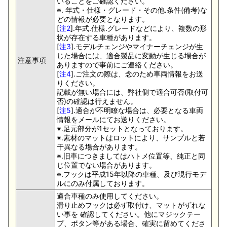
いることをご確認ください。
※. 年式・仕様・グレード・その他.条件(備考)な
どの情報が必要となります。
[
注2
].年式.仕様.グレードなどにより、複数の形
状が存在する車種があります。
[
注3
].モデルチェンジやマイナーチェンジが生
じた場合には、適合製品に変動が生じる場合が
注意事項
ありますので事前にご連絡ください。
[
注4
].ご注文の際は、念のため車両情報をお送
りください。
記載が無い場合には、弊社側で適合可否(取付可
否)の確認は行えません。
[
注5
].適合が不明瞭な場合は、必要となる車両
情報をメールにてお送りください。
※.足元部分が1セットとなっております。
※.素材のマットはロットにより、サンプルと若
干異なる場合があります。
※.旧車につきましてはハトメ位置等、純正と同
じ位置でない場合があります。
※.フックは平成15年以降の車種、及び現行モデ
ルにのみ付属しております。
適合車種のみ使用してください。
滑り止めフックは必ず取付け、マットがずれな
い事を 確認してください。他にマジックテー
プ、ボタン等がある場合、確実に留めてくださ