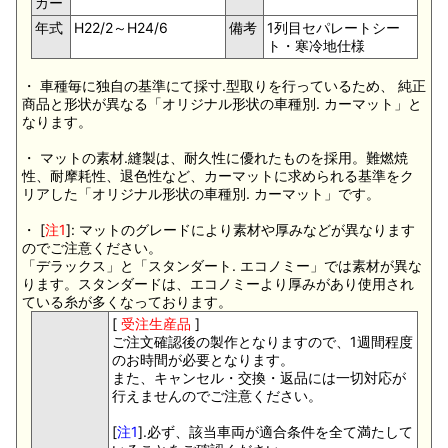
カー
年式
H22/2～H24/6
備考
1列目セパレートシー
ト・寒冷地仕様
・ 車種毎に独自の基準にて採寸.型取りを行っているため、 純正
商品と形状が異なる「オリジナル形状の車種別. カーマット」と
なります。
・ マットの素材.縫製は、耐久性に優れたものを採用。難燃焼
性、耐摩耗性、退色性など、カーマットに求められる基準をク
リアした「オリジナル形状の車種別. カーマット」です。
・ [
注1
]: マットのグレードにより素材や厚みなどが異なります
のでご注意ください。
「デラックス」と「スタンダート. エコノミー」では素材が異な
ります。スタンダードは、エコノミーより厚みがあり使用され
ている糸が多くなっております。
[
受注生産品
]
ご注文確認後の製作となりますので、1週間程度
のお時間が必要となります。
また、キャンセル・交換・返品には一切対応が
行えませんのでご注意ください。
[
注1
].必ず、該当車両が適合条件を全て満たして