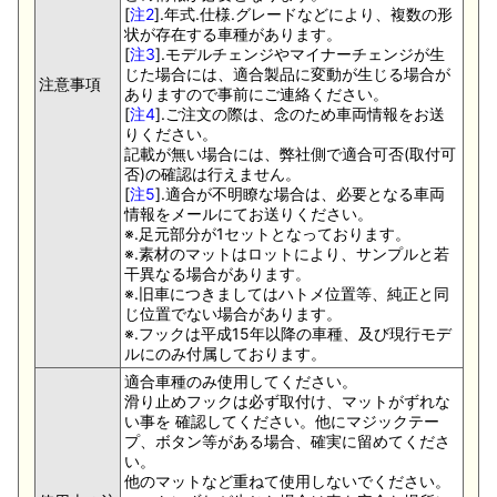
[
注2
].年式.仕様.グレードなどにより、複数の形
状が存在する車種があります。
[
注3
].モデルチェンジやマイナーチェンジが生
じた場合には、適合製品に変動が生じる場合が
注意事項
ありますので事前にご連絡ください。
[
注4
].ご注文の際は、念のため車両情報をお送
りください。
記載が無い場合には、弊社側で適合可否(取付可
否)の確認は行えません。
[
注5
].適合が不明瞭な場合は、必要となる車両
情報をメールにてお送りください。
※.足元部分が1セットとなっております。
※.素材のマットはロットにより、サンプルと若
干異なる場合があります。
※.旧車につきましてはハトメ位置等、純正と同
じ位置でない場合があります。
※.フックは平成15年以降の車種、及び現行モデ
ルにのみ付属しております。
適合車種のみ使用してください。
滑り止めフックは必ず取付け、マットがずれな
い事を 確認してください。他にマジックテー
プ、ボタン等がある場合、確実に留めてくださ
い。
他のマットなど重ねて使用しないでください。