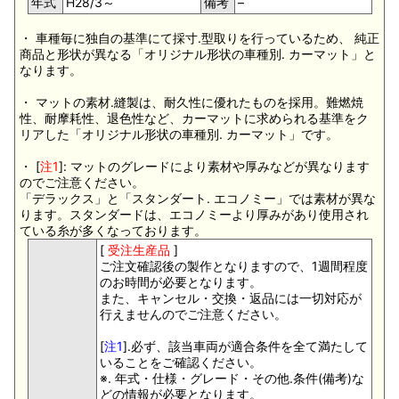
年式
H28/3～
備考
–
・ 車種毎に独自の基準にて採寸.型取りを行っているため、 純正
商品と形状が異なる「オリジナル形状の車種別. カーマット」と
なります。
・ マットの素材.縫製は、耐久性に優れたものを採用。難燃焼
性、耐摩耗性、退色性など、カーマットに求められる基準をク
リアした「オリジナル形状の車種別. カーマット」です。
・ [
注1
]: マットのグレードにより素材や厚みなどが異なります
のでご注意ください。
「デラックス」と「スタンダート. エコノミー」では素材が異な
ります。スタンダードは、エコノミーより厚みがあり使用され
ている糸が多くなっております。
[
受注生産品
]
ご注文確認後の製作となりますので、1週間程度
のお時間が必要となります。
また、キャンセル・交換・返品には一切対応が
行えませんのでご注意ください。
[
注1
].必ず、該当車両が適合条件を全て満たして
いることをご確認ください。
※. 年式・仕様・グレード・その他.条件(備考)な
どの情報が必要となります。