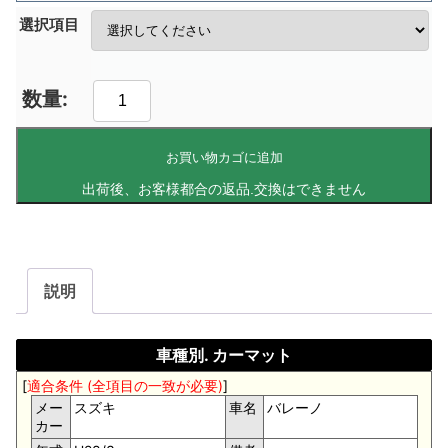
選択項目
お買い物カゴに追加
説明
車種別. カーマット
[
適合条件 (全項目の一致が必要)
]
メー
スズキ
車名
バレーノ
カー