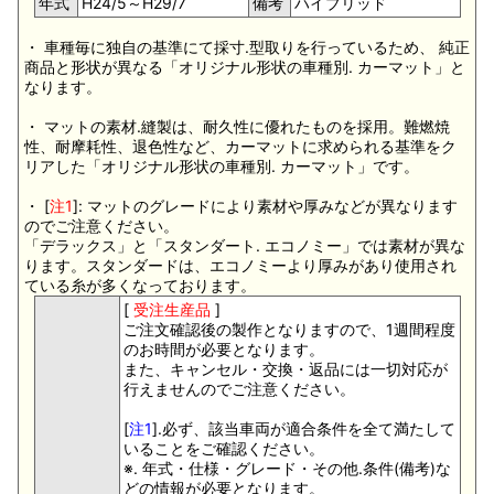
年式
H24/5～H29/7
備考
ハイブリッド
・ 車種毎に独自の基準にて採寸.型取りを行っているため、 純正
商品と形状が異なる「オリジナル形状の車種別. カーマット」と
なります。
・ マットの素材.縫製は、耐久性に優れたものを採用。難燃焼
性、耐摩耗性、退色性など、カーマットに求められる基準をク
リアした「オリジナル形状の車種別. カーマット」です。
・ [
注1
]: マットのグレードにより素材や厚みなどが異なります
のでご注意ください。
「デラックス」と「スタンダート. エコノミー」では素材が異な
ります。スタンダードは、エコノミーより厚みがあり使用され
ている糸が多くなっております。
[
受注生産品
]
ご注文確認後の製作となりますので、1週間程度
のお時間が必要となります。
また、キャンセル・交換・返品には一切対応が
行えませんのでご注意ください。
[
注1
].必ず、該当車両が適合条件を全て満たして
いることをご確認ください。
※. 年式・仕様・グレード・その他.条件(備考)な
どの情報が必要となります。