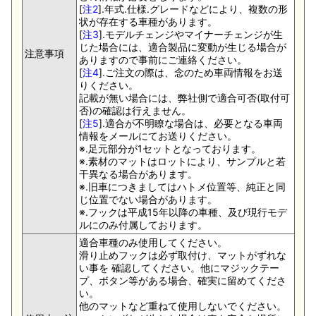
[
注2
].年式.仕様.グレードなどにより、複数の形
状が存在する車種があります。
[
注3
].モデルチェンジやマイナーチェンジが生
じた場合には、適合製品に変動が生じる場合が
注意事項
ありますので事前にご連絡ください。
[
注4
].ご注文の際は、念のため車両情報をお送
りください。
記載が無い場合には、弊社側で適合可否(取付可
否)の確認は行えません。
[
注5
].適合が不明瞭な場合は、必要となる車両
情報をメールにてお送りください。
※.足元部分が1セットとなっております。
※.素材のマットはロットにより、サンプルと若
干異なる場合があります。
※.旧車につきましてはハトメ位置等、純正と同
じ位置でない場合があります。
※.フックは平成15年以降の車種、及び現行モデ
ルにのみ付属しております。
適合車種のみ使用してください。
滑り止めフックは必ず取付け、マットがずれな
い事を 確認してください。他にマジックテー
プ、ボタン等がある場合、確実に留めてくださ
い。
他のマットなど重ねて使用しないでください。