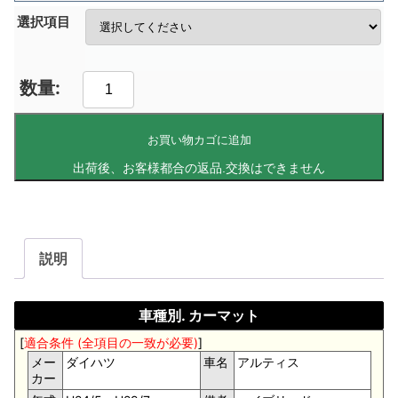
選択項目
お買い物カゴに追加
説明
車種別. カーマット
[
適合条件 (全項目の一致が必要)
]
メー
ダイハツ
車名
アルティス
カー