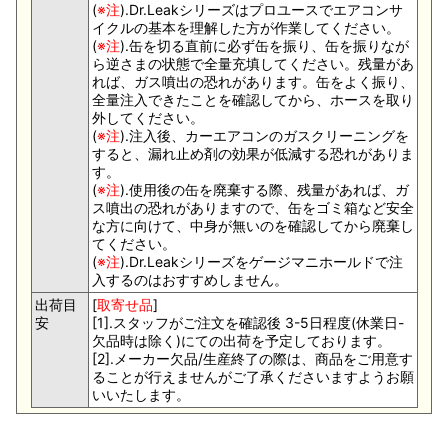
(
※注
).Dr.Leakシリーズはプロユースでエアコンサ
イクルの基本を理解した方が作業してください。
(
※注
).缶を切る直前に必ず缶を振り、缶を振りなが
ら逆さまの状態で全量充填してください。残量があ
れば、ガス噴出の恐れがあります。缶をよく振り、
全量注入できたことを確認してから、ホースを取り
外してください。
(
※注
).注入後、カーエアコンのガスクリーニングを
すると、漏れ止め剤の効果が低減する恐れがありま
す。
(
※注
).使用後の缶を廃棄する際、残量があれば、ガ
ス噴出の恐れがありますので、缶をゴミ箱など安全
な方に向けて、中身が無いのを確認してから廃棄し
てください。
(
※注
).Dr.Leakシリーズをゲージマニホールドで注
入するのはおすすめしません。
出荷目
[
取寄せ品
]
安
[1].スタッフがご注文を確認後 3-5日程度(休業日-
欠品時は除く)にての出荷を予定しております。
[2].メーカー欠品/生産終了の際は、商品をご用意す
ることが行えませんがご了承くださいますようお願
いいたします。