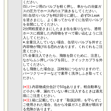
ください。
(5).パージ用のバルブを軽く押し、車からの冷媒ガ
スの圧力でホース内のエア抜きをしてください。
(6).缶切りバルブを時計回りに廻し、必ずDr.Leak
を逆さまにし、よく振ってからすぐに缶切りバルブ
を全開にしてください。
2分間程度逆さまにしたまま缶を振りながら、透明
ホースに残留した内容物をすべて吸い込むように注
入してください。
※.全量注入していない場合、缶切りバルブを外すと
内容物が飛び出る恐れがあります。くれぐれもご注
意ください。
(7).全量注入できたら、飛散を防ぐために、注意し
ながらムシ押しバルブを回し、クイックカプラを外
してください。
もし飛散した場合は、誤検知につながりますので、
パーツクリーナーなどで素早く洗浄しふき取ってく
ださい。
(
※注
).内容物成分合計で50gあります。軽自動車な
ど小さい車、漏れていない車に注入するときは過充
填にご注意ください。
(
※注
).箱に記載しています「取扱説明」を守らずに
ご使用された場合、缶から冷媒ガスと原液が噴出す
る危険があります。