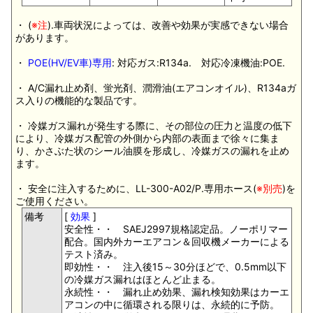
・ (
※注
).車両状況によっては、改善や効果が実感できない場合
があります。
・
POE(HV/EV車)専用
: 対応ガス:R134a. 対応冷凍機油:POE.
・ A/C漏れ止め剤、蛍光剤、潤滑油(エアコンオイル)、R134aガ
ス入りの機能的な製品です。
・ 冷媒ガス漏れが発生する際に、その部位の圧力と温度の低下
により、冷媒ガス配管の外側から内部の表面まで徐々に集ま
り、かさぶた状のシール油膜を形成し、冷媒ガスの漏れを止め
ます。
・ 安全に注入するために、LL-300-A02/P.専用ホース(
※別売
)を
ご使用ください。
備考
[
効果
]
安全性・・ SAEJ2997規格認定品。ノーポリマー
配合。国内外カーエアコン＆回収機メーカーによる
テスト済み。
即効性・・ 注入後15～30分ほどで、0.5mm以下
の冷媒ガス漏れはほとんど止まる。
永続性・・ 漏れ止め効果、漏れ検知効果はカーエ
アコンの中に循環される限りは、永続的に予防。