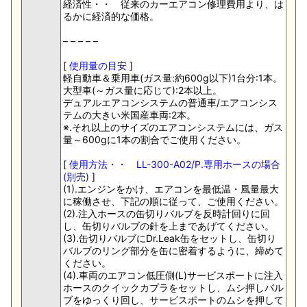
経済性・・ 従来のカーエアコン修理費用より、は
るかに経済的な価格。
– – – – –
[
使用量の目安
]
軽自動車＆乗用車(ガス量:約600g以下)1台分:1本。
大型車(～ガス量に応じて):2本以上。
デュアルエアコンシステムの普通車/エアコンシス
テムの大きい米国産車両:2本。
※.それ以上のサイズのエアコンシステムには、ガス
量～600gに1本の割合でご使用ください。
[
使用方法・・ LL-300-A02/P.専用ホースの場合
(別売)
]
(1).エンジンをかけ、エアコンを最低温・風量最大
に稼働させ、下記の順に従って、ご使用ください。
(2).注入ホースの缶切りバルブを反時計回りに回
し、缶切りバルブの針を上まであげてください。
(3).缶切りバルブにDr.Leak缶をセットし、缶切り
バルブのリング部分を缶に密着するように、締めて
ください。
(4).車両のエアコン低圧側(L)サービスポートに注入
ホースのクイックカプラをセットし、ムシ押しバル
ブをゆっくり回し、サービスポートのムシを押して