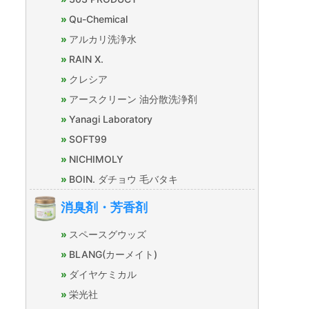
Qu-Chemical
アルカリ洗浄水
RAIN X.
クレシア
アースクリーン 油分散洗浄剤
Yanagi Laboratory
SOFT99
NICHIMOLY
BOIN. ダチョウ 毛バタキ
消臭剤・芳香剤
スペースグウッズ
BLANG(カーメイト)
ダイヤケミカル
栄光社