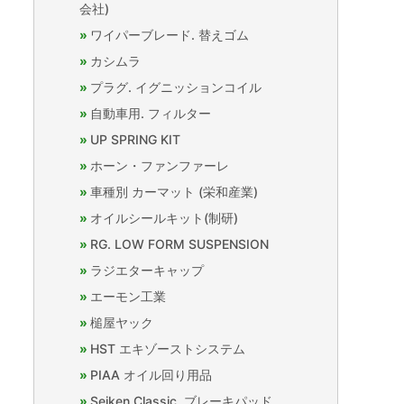
会社)
ワイパーブレード. 替えゴム
カシムラ
プラグ. イグニッションコイル
自動車用. フィルター
UP SPRING KIT
ホーン・ファンファーレ
車種別 カーマット (栄和産業)
オイルシールキット(制研)
RG. LOW FORM SUSPENSION
ラジエターキャップ
エーモン工業
槌屋ヤック
HST エキゾーストシステム
PIAA オイル回り用品
Seiken Classic. ブレーキパッド