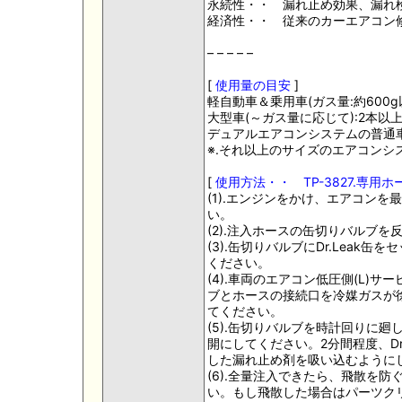
永続性・・ 漏れ止め効果、漏れ
経済性・・ 従来のカーエアコン
– – – – –
[
使用量の目安
]
軽自動車＆乗用車(ガス量:約600g
大型車(～ガス量に応じて):2本以
デュアルエアコンシステムの普通車
※.それ以上のサイズのエアコンシ
[
使用方法・・ TP-3827.専用ホ
(1).エンジンをかけ、エアコン
い。
(2).注入ホースの缶切りバルブ
(3).缶切りバルブにDr.Lea
ください。
(4).車両のエアコン低圧側(L
ブとホースの接続口を冷媒ガスが
てください。
(5).缶切りバルブを時計回りに廻
開にしてください。2分間程度、D
した漏れ止め剤を吸い込むように
(6).全量注入できたら、飛散を
い。もし飛散した場合はパーツク