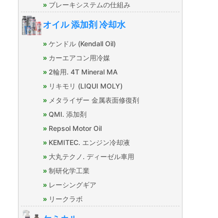
ブレーキシステムの仕組み
オイル 添加剤 冷却水
ケンドル (Kendall Oil)
カーエアコン用冷媒
2輪用. 4T Mineral MA
リキモリ (LIQUI MOLY)
メタライザー 金属表面修復剤
QMI. 添加剤
Repsol Motor Oil
KEMITEC. エンジン冷却液
大丸テクノ. ディーゼル車用
制研化学工業
レーシングギア
リークラボ