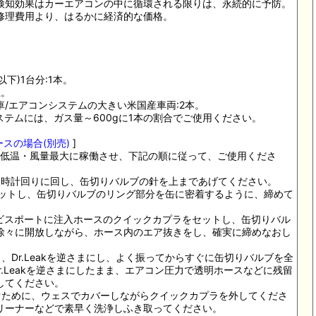
検知効果はカーエアコンの中に循環される限りは、永続的に予防。
修理費用より、はるかに経済的な価格。
以下)1台分:1本。
上。
/エアコンシステムの大きい米国産車両:2本。
ステムには、ガス量～600gに1本の割合でご使用ください。
ースの場合(別売)
]
を最低温・風量最大に稼働させ、下記の順に従って、ご使用くださ
を反時計回りに回し、缶切りバルブの針を上まであげてください。
k缶をセットし、缶切りバルブのリング部分を缶に密着するように、締めて
)サービスポートに注入ホースのクイックカプラをセットし、缶切りバル
徐々に開放しながら、ホース内のエア抜きをし、確実に締めなおし
し、Dr.Leakを逆さまにし、よく振ってからすぐに缶切りバルブを全
r.Leakを逆さまにしたまま、エアコン圧力で透明ホースなどに残留
してください。
防ぐために、ウェスでカバーしながらクイックカプラを外してくださ
リーナーなどで素早く洗浄しふき取ってください。