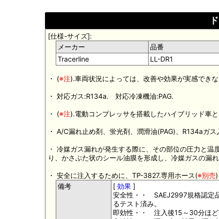
ド
[仕様-サイズ]:
メーカー
品番
Tracerline
LL-DR1
・ (
※注
).車両状況によっては、改善や効果が実感でき
・ 対応ガス:R134a. 対応冷凍機油:PAG.
・ (
※注
).電動コンプレッサを搭載したハイブリッド車
・ A/C漏れ止め剤、蛍光剤、潤滑油(PAG)、R134a
・ 冷媒ガス漏れが発生する際に、その部位の圧力と温
り、かさぶた状のシール油膜を形成し、冷媒ガスの漏れ
・ 安全に注入するために、TP-3827.専用ホース(
※別売
備考
[
効果
]
安全性・・ SAEJ2997規格
るテスト済み。
即効性・・ 注入後15～30分ほ