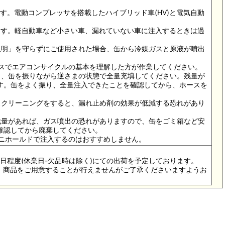
AG専用です。電動コンプレッサを搭載したハイブリッド車(HV)と電気自動
ります。軽自動車など小さい車、漏れていない車に注入するときは過
扱説明」を守らずにご使用された場合、缶から冷媒ガスと原液が噴出
ロユースでエアコンサイクルの基本を理解した方が作業してください。
振り、缶を振りながら逆さまの状態で全量充填してください。残量が
す。缶をよく振り、全量注入できたことを確認してから、ホースを
ガスクリーニングをすると、漏れ止め剤の効果が低減する恐れがあり
、残量があれば、ガス噴出の恐れがありますので、缶をゴミ箱など安
確認してから廃棄してください。
ージマニホールドで注入するのはおすすめしません。
3-5日程度(休業日-欠品時は除く)にての出荷を予定しております。
際は、商品をご用意することが行えませんがご了承くださいますようお