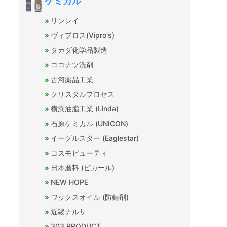
ケミカル
リンレイ
ヴィプロス(Vipro's)
タカダ化学品製造
ココナツ洗剤
古河薬品工業
クリスタルプロセス
横浜油脂工業 (Linda)
石原ケミカル (UNICON)
イーグルスター (Eaglestar)
コスモビューティ
日本磨料 (ピカール)
NEW HOPE
ワックスオイル (防錆剤)
近畿ナルサ
303 PRODUCT