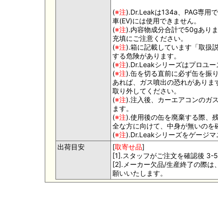
(
※注
).Dr.Leakは134a、P
車(EV)には使用できません。
(
※注
).内容物成分合計で50gあ
充填にご注意ください。
(
※注
).箱に記載しています「取
する危険があります。
(
※注
).Dr.Leakシリーズはプ
(
※注
).缶を切る直前に必ず缶を
あれば、ガス噴出の恐れがありま
取り外してください。
(
※注
).注入後、カーエアコンの
ます。
(
※注
).使用後の缶を廃棄する際
全な方に向けて、中身が無いのを
(
※注
).Dr.Leakシリーズをゲ
出荷目安
[
取寄せ品
]
[1].スタッフがご注文を確認後 
[2].メーカー欠品/生産終了の
願いいたします。