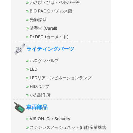
わさび・ひば・ベチバー等
BIO PACK. バチルス菌
光触媒系
晴香堂 (Carall)
Dr.DEO (カーメイト)
ライティングパーツ
ハロゲンバルブ
LED
LEDリアコンビネーションランプ
HIDバルブ
小糸製作所
車両部品
VISION. Car Security
ステンレスメッシュネット(山脇産業株式