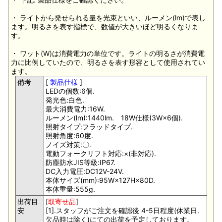
・ ライトから発せられる量を光束といい、ルーメン(lm)で表し
ます。明るさを表す指標で、数値が大きいほど明るくなりま
す。
・ ワット(W)は消費電力の単位です。ライトの明るさが消費電
力に比例していたので、明るさを表す形容として使用されてい
ます。
備考
[
製品仕様
]
LEDの個数:6個.
発光色:白色.
最大消費電力:16W.
ルーメン(lm):1440lm. 18W仕様(3W×6個).
照射タイプ:フラッドタイプ.
照射角度:60度.
ノイズ対策:〇.
電動フォークリフト対応:×(非対応).
防塵防水JIS等級:IP67.
DC入力電圧:DC12V-24V.
本体サイズ(mm):95W×127H×80D.
本体重量:555g.
出荷目
[
取寄せ品
]
安
[1].スタッフがご注文を確認後 4-5日程度(休業日.
欠品時は除く)にての出荷を予定しております。