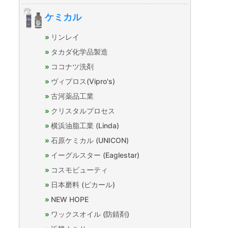
ケミカル
リンレイ
タカダ化学品製造
ココナツ洗剤
ヴィプロス(Vipro's)
古河薬品工業
クリスタルプロセス
横浜油脂工業 (Linda)
石原ケミカル (UNICON)
イーグルスター (Eaglestar)
コスモビューティ
日本磨料 (ピカール)
NEW HOPE
ワックスオイル (防錆剤)