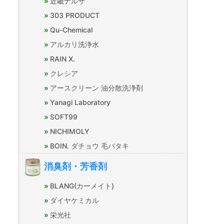
近畿ナルサ
303 PRODUCT
Qu-Chemical
アルカリ洗浄水
RAIN X.
クレシア
アースクリーン 油分散洗浄剤
Yanagi Laboratory
SOFT99
NICHIMOLY
BOIN. ダチョウ 毛バタキ
消臭剤・芳香剤
BLANG(カーメイト)
ダイヤケミカル
栄光社