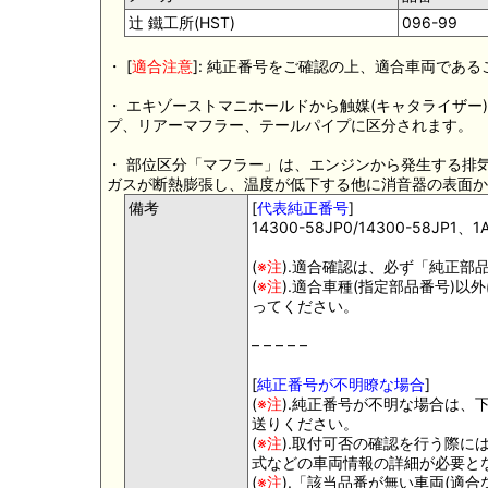
辻 鐵工所(HST)
096-99
・ [
適合注意
]: 純正番号をご確認の上、適合車両であ
・ エキゾーストマニホールドから触媒(キャタライザ
プ、リアーマフラー、テールパイプに区分されます。
・ 部位区分「マフラー」は、エンジンから発生する排
ガスが断熱膨張し、温度が低下する他に消音器の表面か
備考
[
代表純正番号
]
14300-58JP0/14300-58JP1、1A
(
※注
).適合確認は、必ず「純正部
(
※注
).適合車種(指定部品番号)
ってください。
– – – – –
[
純正番号が不明瞭な場合
]
(
※注
).純正番号が不明な場合は、
送りください。
(
※注
).取付可否の確認を行う際
式などの車両情報の詳細が必要と
(
※注
).「該当品番が無い車両(適