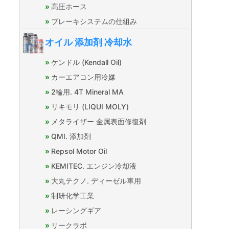
高圧ホース
ブレーキシステムの仕組み
オイル 添加剤 冷却水
ケンドル (Kendall Oil)
カーエアコン用冷媒
2輪用. 4T Mineral MA
リキモリ (LIQUI MOLY)
メタライザー 金属表面修復剤
QMI. 添加剤
Repsol Motor Oil
KEMITEC. エンジン冷却液
大丸テクノ. ディーゼル車用
制研化学工業
レーシングギア
リークラボ