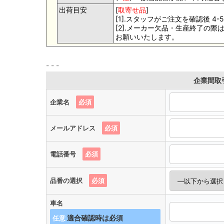
出荷目安
[
取寄せ品
]
[1].スタッフがご注文を確認後 
[2].メーカー欠品・生産終了の
お願いいたします。
企業間取
企業名
必須
メールアドレス
必須
電話番号
必須
品番の選択
必須
車名
任意