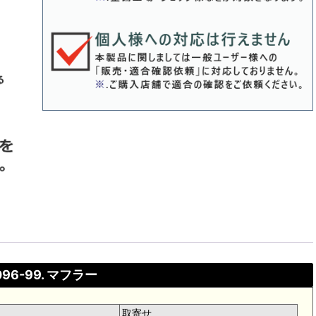
096-99. マフラー
取寄せ