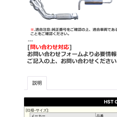
説明
HST 
[仕様-サイズ]:
メーカー
品番