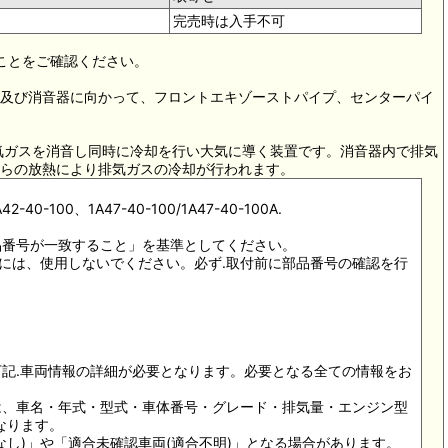
完売時は入手不可
ることをご確認ください。
ー)及び消音器に向かって、フロントエキゾーストパイプ、センターパイ
気ガスを消音し同時に冷却を行い大気に導く装置です。消音器内で排気
らの放熱により排気ガスの冷却が行われます。
42-40-100、1A47-40-100/1A47-40-100A.
品番号が一致すること」を基準としてください。
以外には、使用しないでください。必ず.取付前に部品番号の確認を行
下記.車両情報の詳細が必要となります。必要となる全ての情報をお
には、車名・年式・型式・車体番号・グレード・排気量・エンジン型
なります。
合なし)」や「適合未確認車両(適合不明)」となる場合があります。