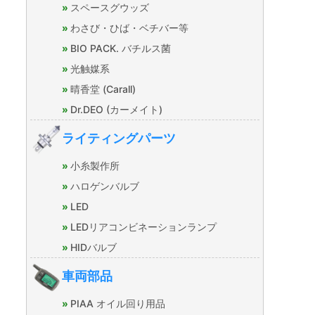
スペースグウッズ
わさび・ひば・ベチバー等
BIO PACK. バチルス菌
光触媒系
晴香堂 (Carall)
Dr.DEO (カーメイト)
ライティングパーツ
小糸製作所
ハロゲンバルブ
LED
LEDリアコンビネーションランプ
HIDバルブ
車両部品
PIAA オイル回り用品