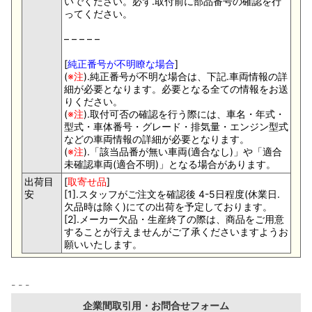
いでください。必ず.取付前に部品番号の確認を行
ってください。
– – – – –
[
純正番号が不明瞭な場合
]
(
※注
).純正番号が不明な場合は、下記.車両情報の詳
細が必要となります。必要となる全ての情報をお送
りください。
(
※注
).取付可否の確認を行う際には、車名・年式・
型式・車体番号・グレード・排気量・エンジン型式
などの車両情報の詳細が必要となります。
(
※注
).「該当品番が無い車両(適合なし)」や「適合
未確認車両(適合不明)」となる場合があります。
出荷目
[
取寄せ品
]
安
[1].スタッフがご注文を確認後 4-5日程度(休業日.
欠品時は除く)にての出荷を予定しております。
[2].メーカー欠品・生産終了の際は、商品をご用意
することが行えませんがご了承くださいますようお
願いいたします。
企業間取引用・お問合せフォーム