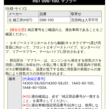
HST 096-100. マフラー
[仕様-サイズ]:
メーカー
品番
取寄せ
辻 鐵工所(HST)
096-100
完売時は入手不可
・ [
適合注意
]: 純正番号をご確認の上、適合車両であることをご
確認ください。
・ エキゾーストマニホールドから触媒(キャタライザー)及び消
音器に向かって、フロントエキゾーストパイプ、センターパイ
プ、リアーマフラー、テールパイプに区分されます。
・ 部位区分「マフラー」は、エンジンから発生する排気ガスを
消音し同時に冷却を行い大気に導く装置です。消音器内で排気
ガスが断熱膨張し、温度が低下する他に消音器の表面からの放
熱により排気ガスの冷却が行われます。
備考
[
代表純正番号
]
14300-58JS0/14300-58JS1、1A43-40-100、
1A48-40-100A.
(
※注
).適合確認は、必ず「純正部品番号が一致する
こと」を基準としてください。
(
※注
).適合車種(指定部品番号)以外には、使用しな