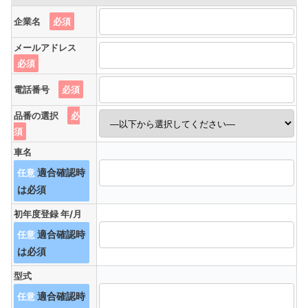
企業名
必須
メールアドレス
必須
電話番号
必須
品番の選択
必
須
車名
任意
初年度登録 年/月
任意
型式
任意