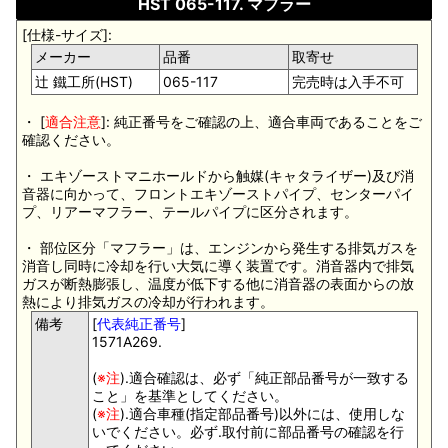
HST 065-117. マフラー
[仕様-サイズ]:
メーカー
品番
取寄せ
辻 鐵工所(HST)
065-117
完売時は入手不可
・ [
適合注意
]: 純正番号をご確認の上、適合車両であることをご
確認ください。
・ エキゾーストマニホールドから触媒(キャタライザー)及び消
音器に向かって、フロントエキゾーストパイプ、センターパイ
プ、リアーマフラー、テールパイプに区分されます。
・ 部位区分「マフラー」は、エンジンから発生する排気ガスを
消音し同時に冷却を行い大気に導く装置です。消音器内で排気
ガスが断熱膨張し、温度が低下する他に消音器の表面からの放
熱により排気ガスの冷却が行われます。
備考
[
代表純正番号
]
1571A269.
(
※注
).適合確認は、必ず「純正部品番号が一致する
こと」を基準としてください。
(
※注
).適合車種(指定部品番号)以外には、使用しな
いでください。必ず.取付前に部品番号の確認を行