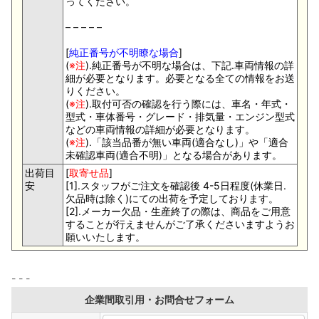
ってください。
– – – – –
[
純正番号が不明瞭な場合
]
(
※注
).純正番号が不明な場合は、下記.車両情報の詳
細が必要となります。必要となる全ての情報をお送
りください。
(
※注
).取付可否の確認を行う際には、車名・年式・
型式・車体番号・グレード・排気量・エンジン型式
などの車両情報の詳細が必要となります。
(
※注
).「該当品番が無い車両(適合なし)」や「適合
未確認車両(適合不明)」となる場合があります。
出荷目
[
取寄せ品
]
安
[1].スタッフがご注文を確認後 4-5日程度(休業日.
欠品時は除く)にての出荷を予定しております。
[2].メーカー欠品・生産終了の際は、商品をご用意
することが行えませんがご了承くださいますようお
願いいたします。
企業間取引用・お問合せフォーム