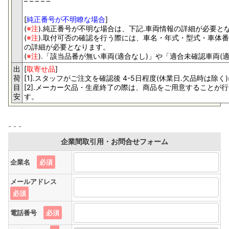
– – – – –
[
純正番号が不明瞭な場合
]
(
※注
).純正番号が不明な場合は、下記.車両情報の詳細が必要
(
※注
).取付可否の確認を行う際には、車名・年式・型式・車体
の詳細が必要となります。
(
※注
).「該当品番が無い車両(適合なし)」や「適合未確認車両(
出
[
取寄せ品
]
荷
[1].スタッフがご注文を確認後 4-5日程度(休業日.欠品時は
目
[2].メーカー欠品・生産終了の際は、商品をご用意すること
安
す。
企業間取引用・お問合せフォーム
企業名
必須
メールアドレス
必須
電話番号
必須