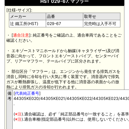
HST 029-67. マフラー
[仕様-サイズ]:
メーカー
品番
取寄せ
辻 鐵工所(HST)
029-67
完売時は入手不可
・ [
適合注意
]: 純正番号をご確認の上、適合車両であることをご
確認ください。
・ エキゾーストマニホールドから触媒(キャタライザー)及び消
音器に向かって、フロントエキゾーストパイプ、センターパイ
プ、リアーマフラー、テールパイプに区分されます。
・ 部位区分「マフラー」は、エンジンから発生する排気ガスを
消音し同時に冷却を行い大気に導く装置です。消音器内で排気
ガスが断熱膨張し、温度が低下する他に消音器の表面からの放
熱により排気ガスの冷却が行われます。
備
[
代表純正番号
]
考
44305KE020/44305KE021/44305KE022/44305KE023/443
.
(
※注
).適合確認は、必ず「純正部品番号が一致すること」を基
(
※注
).適合車種(指定部品番号)以外には、使用しないでくださ