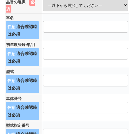
品番の選択
必
須
車名
任意
初年度登録 年/月
任意
型式
任意
車体番号
任意
型式指定番号