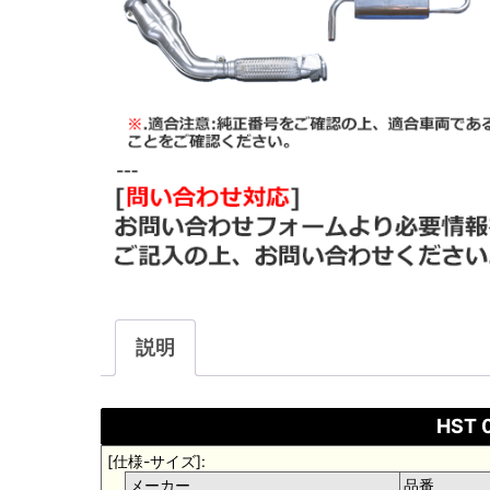
説明
HST 
[仕様-サイズ]:
メーカー
品番