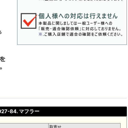
027-84. マフラー
取寄せ