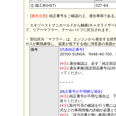
辻 鐵工所(HST)
027-84
・ [
適合注意
]: 純正番号をご確認の上、適合車両であ
・ エキゾーストマニホールドから触媒(キャタライザ
プ、リアーマフラー、テールパイプに区分されます。
・ 部位区分「マフラー」は、エンジンから発生する排
ガスが断熱膨張し、温度が低下する他に消音器の表面か
備考
[
代表純正番号
]
20100-5UN0A、1N48-40-100、
(
※注
).適合確認は、必ず「純正部
(
※注
).適合車種(指定部品番号)
ってください。
– – – – –
[
純正番号が不明瞭な場合
]
(
※注
).純正番号が不明な場合は、
送りください。
(
※注
).取付可否の確認を行う際
式などの車両情報の詳細が必要と
(
※注
).「該当品番が無い車両(適