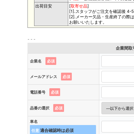
出荷目安
[
取寄せ品
]
[1].スタッフがご注文を確認後 
[2].メーカー欠品・生産終了の
お願いいたします。
企業間取
企業名
必須
メールアドレス
必須
電話番号
必須
品番の選択
必須
車名
任意