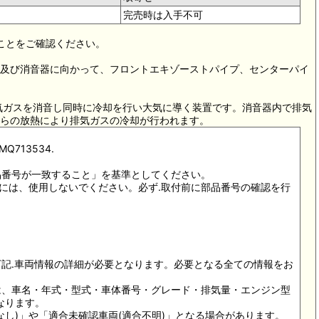
完売時は入手不可
ることをご確認ください。
ー)及び消音器に向かって、フロントエキゾーストパイプ、センターパイ
気ガスを消音し同時に冷却を行い大気に導く装置です。消音器内で排気
らの放熱により排気ガスの冷却が行われます。
MQ713534.
品番号が一致すること」を基準としてください。
以外には、使用しないでください。必ず.取付前に部品番号の確認を行
下記.車両情報の詳細が必要となります。必要となる全ての情報をお
には、車名・年式・型式・車体番号・グレード・排気量・エンジン型
なります。
合なし)」や「適合未確認車両(適合不明)」となる場合があります。