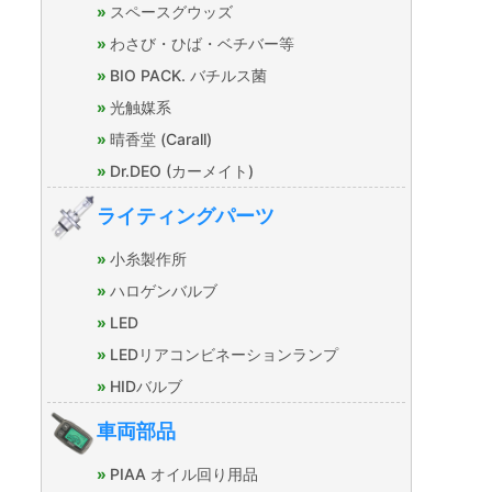
スペースグウッズ
わさび・ひば・ベチバー等
BIO PACK. バチルス菌
光触媒系
晴香堂 (Carall)
Dr.DEO (カーメイト)
ライティングパーツ
小糸製作所
ハロゲンバルブ
LED
LEDリアコンビネーションランプ
HIDバルブ
車両部品
PIAA オイル回り用品