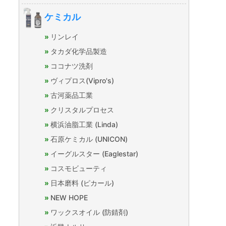
ケミカル
リンレイ
タカダ化学品製造
ココナツ洗剤
ヴィプロス(Vipro's)
古河薬品工業
クリスタルプロセス
横浜油脂工業 (Linda)
石原ケミカル (UNICON)
イーグルスター (Eaglestar)
コスモビューティ
日本磨料 (ピカール)
NEW HOPE
ワックスオイル (防錆剤)