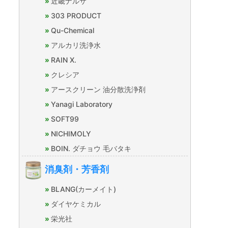
近畿ナルサ
303 PRODUCT
Qu-Chemical
アルカリ洗浄水
RAIN X.
クレシア
アースクリーン 油分散洗浄剤
Yanagi Laboratory
SOFT99
NICHIMOLY
BOIN. ダチョウ 毛バタキ
消臭剤・芳香剤
BLANG(カーメイト)
ダイヤケミカル
栄光社