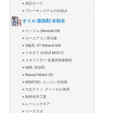
高圧ホース
ブレーキシステムの仕組み
オイル 添加剤 冷却水
ケンドル (Kendall Oil)
カーエアコン用冷媒
2輪用. 4T Mineral MA
リキモリ (LIQUI MOLY)
メタライザー 金属表面修復剤
QMI. 添加剤
Repsol Motor Oil
KEMITEC. エンジン冷却液
大丸テクノ. ディーゼル車用
制研化学工業
レーシングギア
リークラボ