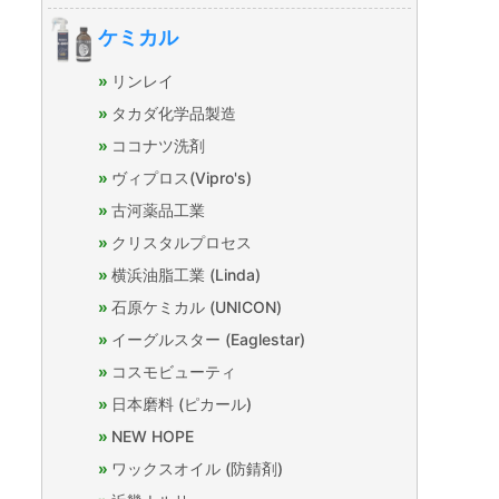
ケミカル
リンレイ
タカダ化学品製造
ココナツ洗剤
ヴィプロス(Vipro's)
古河薬品工業
クリスタルプロセス
横浜油脂工業 (Linda)
石原ケミカル (UNICON)
イーグルスター (Eaglestar)
コスモビューティ
日本磨料 (ピカール)
NEW HOPE
ワックスオイル (防錆剤)