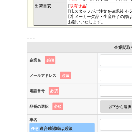
出荷目安
[
取寄せ品
]
[1].スタッフがご注文を確認後 
[2].メーカー欠品・生産終了の
お願いいたします。
企業間取
企業名
必須
メールアドレス
必須
電話番号
必須
品番の選択
必須
車名
任意