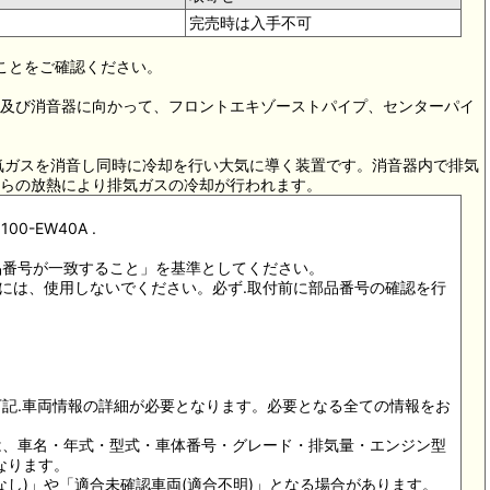
完売時は入手不可
ることをご確認ください。
ー)及び消音器に向かって、フロントエキゾーストパイプ、センターパイ
気ガスを消音し同時に冷却を行い大気に導く装置です。消音器内で排気
らの放熱により排気ガスの冷却が行われます。
100-EW40A .
品番号が一致すること」を基準としてください。
以外には、使用しないでください。必ず.取付前に部品番号の確認を行
下記.車両情報の詳細が必要となります。必要となる全ての情報をお
には、車名・年式・型式・車体番号・グレード・排気量・エンジン型
なります。
合なし)」や「適合未確認車両(適合不明)」となる場合があります。