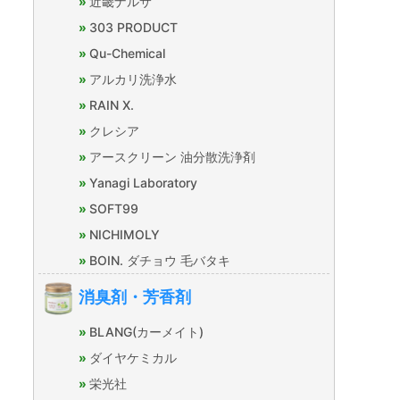
近畿ナルサ
303 PRODUCT
Qu-Chemical
アルカリ洗浄水
RAIN X.
クレシア
アースクリーン 油分散洗浄剤
Yanagi Laboratory
SOFT99
NICHIMOLY
BOIN. ダチョウ 毛バタキ
消臭剤・芳香剤
BLANG(カーメイト)
ダイヤケミカル
栄光社