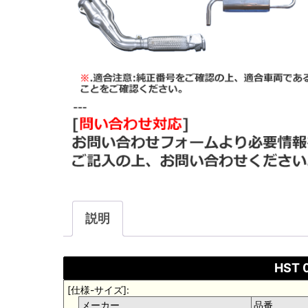
説明
HST 
[仕様-サイズ]:
メーカー
品番