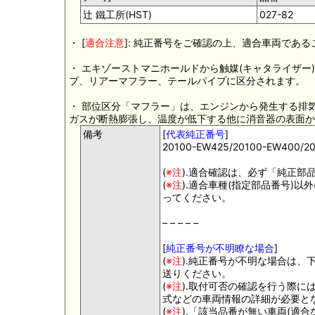
辻 鐵工所(HST)
027-82
・ [
適合注意
]: 純正番号をご確認の上、適合車両であ
・ エキゾーストマニホールドから触媒(キャタライザ
プ、リアーマフラー、テールパイプに区分されます。
・ 部位区分「マフラー」は、エンジンから発生する排
ガスが断熱膨張し、温度が低下する他に消音器の表面か
備考
[
代表純正番号
]
20100-EW425/20100-EW400/20
(
※注
).適合確認は、必ず「純正部
(
※注
).適合車種(指定部品番号)
ってください。
– – – – –
[
純正番号が不明瞭な場合
]
(
※注
).純正番号が不明な場合は、
送りください。
(
※注
).取付可否の確認を行う際
式などの車両情報の詳細が必要と
(
※注
).「該当品番が無い車両(適