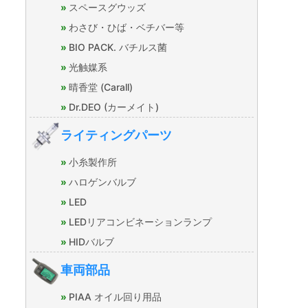
スペースグウッズ
わさび・ひば・ベチバー等
BIO PACK. バチルス菌
光触媒系
晴香堂 (Carall)
Dr.DEO (カーメイト)
ライティングパーツ
小糸製作所
ハロゲンバルブ
LED
LEDリアコンビネーションランプ
HIDバルブ
車両部品
PIAA オイル回り用品