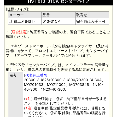
HST 013-31CP. センターパイプ
[仕様-サイズ]:
メーカー
品番
取寄せ
辻 鐵工所(HST)
013-31CP
完売時は入手不可
・ [
適合注意
]: 純正番号をご確認の上、適合車両であることをご
確認ください。
・ エキゾーストマニホールドから触媒(キャタライザー)及び消
音器に向かって、フロントエキゾーストパイプ、センターパイ
プ、リアーマフラー、テールパイプに区分されます。
・ 部位区分「センターパイプ」は、メインマフラーの消音量を
補足したり、排気系の共鳴特性を改善する為に装着されます。
備考
[
代表純正番号
]
20300-3U825/20300-3U800/20300-3U80A、
MQ701033、MQ711002、MQ703845、1N10-
40-300、1N20-40-300.
(
※注
).適合確認は、必ず「純正部品番号が一致する
こと」を基準としてください。
(
※注
).適合車種(指定部品番号)以外には、使用しな
いでください。必ず.取付前に部品番号の確認を行