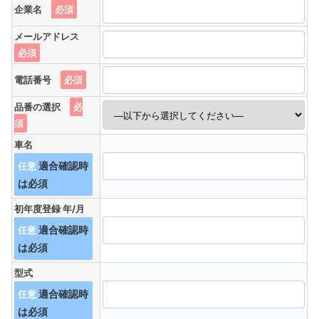
企業名
必須
メールアドレス
必須
電話番号
必須
品番の選択
必
須
車名
任意
初年度登録 年/月
任意
型式
任意