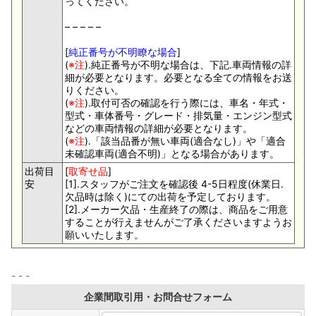
ってください。
– – – – –
[
純正番号が不明瞭な場合
]
(
※注
).純正番号が不明な場合は、下記.車両情報の詳
細が必要となります。必要となる全ての情報をお送
りください。
(
※注
).取付可否の確認を行う際には、車名・年式・
型式・車体番号・グレード・排気量・エンジン型式
などの車両情報の詳細が必要となります。
(
※注
).「該当品番が無い車両(適合なし)」や「適合
未確認車両(適合不明)」となる場合があります。
出荷目
[
取寄せ品
]
安
[1].スタッフがご注文を確認後 4-5日程度(休業日.
欠品時は除く)にての出荷を予定しております。
[2].メーカー欠品・生産終了の際は、商品をご用意
することが行えませんがご了承くださいますようお
願いいたします。
企業間取引用・お問合せフォーム