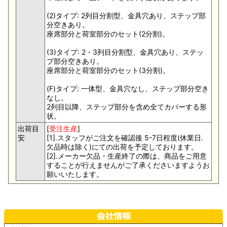
(2)タイプ: 2列目分割型、金具穴あり、ステップ部
分空きあり。
座席部分と荷室部分のセット(2分割)。
(3)タイプ: 2・3列目分割型、金具穴あり、ステッ
プ部分空きあり。
座席部分と荷室部分のセット(3分割)。
(F)タイプ: 一体型、金具穴なし、ステップ部分空き
なし。
2列目以降、ステップ部分を含め全てカバーする形
状。
出荷目
[
受注生産
]
安
[1].スタッフがご注文を確認後 5-7日程度(休業日.
欠品時は除く)にての出荷を予定しております。
[2].メーカー欠品・生産終了の際は、商品をご用意
することが行えませんがご了承くださいますようお
願いいたします。