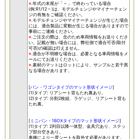
※
.年式の末尾が「 – 」で終わっている場合
(例:R1/12 – )は、モデルチェンジやマイナーチェン
ジの有無をご確認ください。
※
.モデルチェンジやマイナーチェンジが生じた場合
には、適合製品に変動が生じる場合がありますので
事前にご連絡ください。
※
.ご注文の際は、念のため車両情報をお送りくださ
い。記載が無い場合には、弊社側で適合可否(取付
可否)の確認は行えません。
※
.適合が不明瞭な場合は、必要となる車両情報をメ
ールにてお送りください。
※
.素材のマットはロットにより、サンプルと若干異
なる場合があります。
[
バン・ワゴンタイプのマット形状イメージ
]
(1)タイプ: リアシート背もたれ裏あり。
(2)タイプ: 分割2枚組、ラゲッジ、リアシート背も
たれ裏。
[
ミニバン・1BOXタイプのマット形状イメージ
]
(1)タイプ: 2列目以降一体型、金具穴あり、ステッ
プ部分空きあり。
車種により一度シートを取外す必要があります。