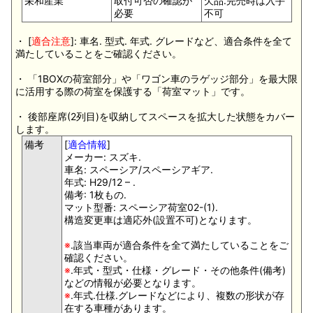
栄和産業
取付可否の確認が
欠品.完売時は入手
必要
不可
・ [
適合注意
]: 車名. 型式. 年式. グレードなど、適合条件を全て
満たしていることをご確認ください。
・ 「1BOXの荷室部分」や「ワゴン車のラゲッジ部分」を最大限
に活用する際の荷室を保護する「荷室マット」です。
・ 後部座席(2列目)を収納してスペースを拡大した状態をカバー
します。
備考
[
適合情報
]
メーカー: スズキ.
車名: スペーシア/スペーシアギア.
年式: H29/12 – .
備考: 1枚もの.
マット型番: スペーシア荷室02-(1).
構造変更車は適応外(設置不可)となります。
※
.該当車両が適合条件を全て満たしていることをご
確認ください。
※
.年式・型式・仕様・グレード・その他条件(備考)
などの情報が必要となります。
※
.年式.仕様.グレードなどにより、複数の形状が存
在する車種があります。