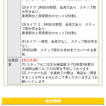
(2)タイプ: 2列目分割型、金具穴あり、ステップ部
分空きあり。
座席部分と荷室部分のセット(2分割)。
(3)タイプ: 2・3列目分割型、金具穴あり、ステッ
プ部分空きあり。
座席部分と荷室部分のセット(3分割)。
(F)タイプ: 一体型、金具穴なし、ステップ部分空き
なし。
2列目以降、ステップ部分を含め全てカバーする形
状。
出荷目
[
受注生産
]
安
[1].スタッフがご注文を確認後 5-7日程度(休業日.
欠品時は除く)にての出荷を予定しております。
[2].メーカー欠品・生産終了の際は、商品をご用意
することが行えませんがご了承くださいますようお
願いいたします。