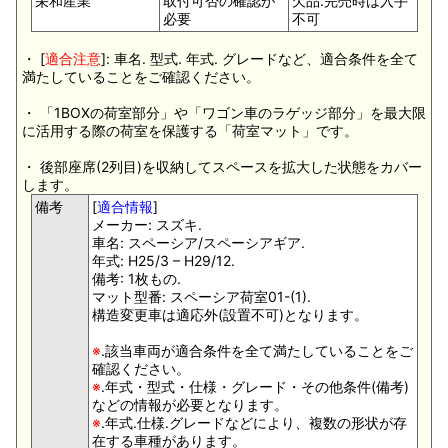
栄和産業
取付可否の確認が
欠品.完売時は入手
必要
不可
・ [
適合注意
]: 車名. 型式. 年式. グレードなど、適合条件を全て
満たしていることをご確認ください。
・ 「1BOXの荷室部分」や「ワゴン車のラゲッジ部分」を最大限
に活用する際の荷室を保護する「荷室マット」です。
・ 後部座席(2列目)を収納してスペースを拡大した状態をカバー
します。
備考
[
適合情報
]
メーカー: スズキ.
車名: スペーシア/スペーシアギア.
年式: H25/3 – H29/12.
備考: 1枚もの.
マット型番: スペーシア荷室01-(1).
構造変更車は適応外(設置不可)となります。
※
.該当車両が適合条件を全て満たしていることをご
確認ください。
※
.年式・型式・仕様・グレード・その他条件(備考)
などの情報が必要となります。
※
.年式.仕様.グレードなどにより、複数の形状が存
在する車種があります。