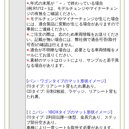
※
.年式の末尾が「 – 」で終わっている場合
(例:R1/12 – )は、モデルチェンジやマイナーチェン
ジの有無をご確認ください。
※
.モデルチェンジやマイナーチェンジが生じた場合
には、適合製品に変動が生じる場合がありますので
事前にご連絡ください。
※
.ご注文の際は、念のため車両情報をお送りくださ
い。記載が無い場合には、弊社側で適合可否(取付
可否)の確認は行えません。
※
.適合が不明瞭な場合は、必要となる車両情報をメ
ールにてお送りください。
※
.素材のマットはロットにより、サンプルと若干異
なる場合があります。
[
バン・ワゴンタイプのマット形状イメージ
]
(1)タイプ: リアシート背もたれ裏あり。
(2)タイプ: 分割2枚組、ラゲッジ、リアシート背も
たれ裏。
[
ミニバン・1BOXタイプのマット形状イメージ
]
(1)タイプ: 2列目以降一体型、金具穴あり、ステッ
プ部分空きあり。
車種により一度シートを取外す必要があります。