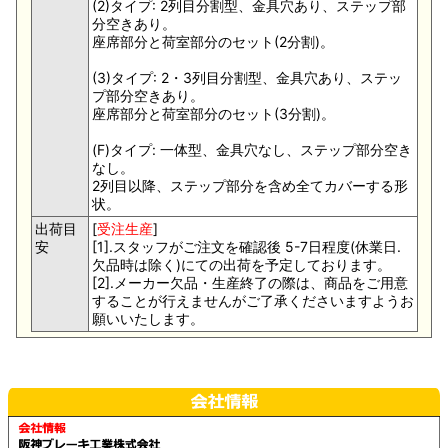
(2)タイプ: 2列目分割型、金具穴あり、ステップ部
分空きあり。
座席部分と荷室部分のセット(2分割)。
(3)タイプ: 2・3列目分割型、金具穴あり、ステッ
プ部分空きあり。
座席部分と荷室部分のセット(3分割)。
(F)タイプ: 一体型、金具穴なし、ステップ部分空き
なし。
2列目以降、ステップ部分を含め全てカバーする形
状。
出荷目
[
受注生産
]
安
[1].スタッフがご注文を確認後 5-7日程度(休業日.
欠品時は除く)にての出荷を予定しております。
[2].メーカー欠品・生産終了の際は、商品をご用意
することが行えませんがご了承くださいますようお
願いいたします。