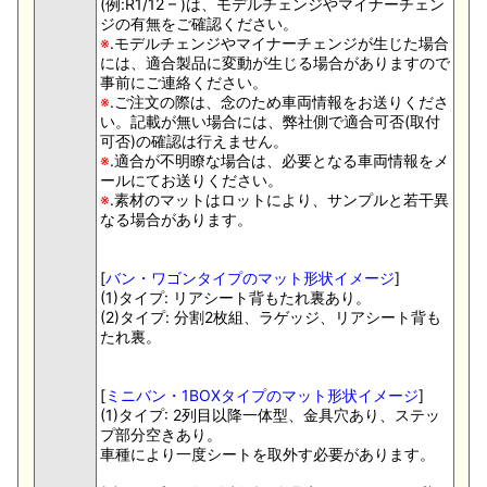
(例:R1/12 – )は、モデルチェンジやマイナーチェン
ジの有無をご確認ください。
※
.モデルチェンジやマイナーチェンジが生じた場合
には、適合製品に変動が生じる場合がありますので
事前にご連絡ください。
※
.ご注文の際は、念のため車両情報をお送りくださ
い。記載が無い場合には、弊社側で適合可否(取付
可否)の確認は行えません。
※
.適合が不明瞭な場合は、必要となる車両情報をメ
ールにてお送りください。
※
.素材のマットはロットにより、サンプルと若干異
なる場合があります。
[
バン・ワゴンタイプのマット形状イメージ
]
(1)タイプ: リアシート背もたれ裏あり。
(2)タイプ: 分割2枚組、ラゲッジ、リアシート背も
たれ裏。
[
ミニバン・1BOXタイプのマット形状イメージ
]
(1)タイプ: 2列目以降一体型、金具穴あり、ステッ
プ部分空きあり。
車種により一度シートを取外す必要があります。