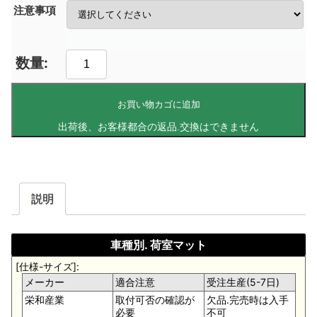
注意事項
お買い物カゴに追加
説明
車種別. 荷室マット
[仕様-サイズ]:
メーカー
適合注意
受注生産(5-7日)
栄和産業
取付可否の確認が
欠品.完売時は入手
必要
不可