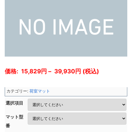
15,829
–
39,930
カテゴリー:
荷室マット
選択項目
マット型
番