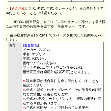
・ [
適合注意
]: 車名. 型式. 年式. グレードなど、適合条件を全て
満たしていることをご確認ください。
・ 「1BOXの荷室部分」や「ワゴン車のラゲッジ部分」を最大限
に活用する際の荷室を保護する「荷室マット」です。
・ 後部座席(2列目)を収納してスペースを拡大した状態をカバー
します。
備考
[
適合情報
]
メーカー: スズキ.
車名: エブリィ.
年式: H27/2 – .
備考: ワゴン/2枚もの.
マット型番: エブリィワゴン荷室02-(2).
構造変更車は適応外(設置不可)となります。
※
.該当車両が適合条件を全て満たしていることをご
確認ください。
※
.年式・型式・仕様・グレード・その他条件(備考)
などの情報が必要となります。
※
.年式.仕様.グレードなどにより、複数の形状が存
在する車種があります。
※
.年式の末尾が「 – 」で終わっている場合