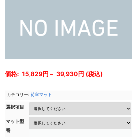
15,829
–
39,930
カテゴリー:
荷室マット
選択項目
マット型
番