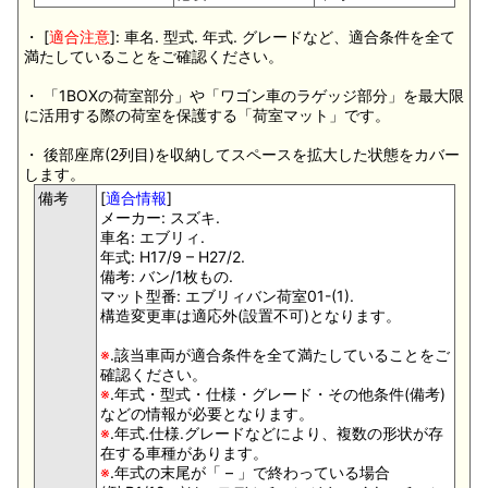
・ [
適合注意
]: 車名. 型式. 年式. グレードなど、適合条件を全て
満たしていることをご確認ください。
・ 「1BOXの荷室部分」や「ワゴン車のラゲッジ部分」を最大限
に活用する際の荷室を保護する「荷室マット」です。
・ 後部座席(2列目)を収納してスペースを拡大した状態をカバー
します。
備考
[
適合情報
]
メーカー: スズキ.
車名: エブリィ.
年式: H17/9 – H27/2.
備考: バン/1枚もの.
マット型番: エブリィバン荷室01-(1).
構造変更車は適応外(設置不可)となります。
※
.該当車両が適合条件を全て満たしていることをご
確認ください。
※
.年式・型式・仕様・グレード・その他条件(備考)
などの情報が必要となります。
※
.年式.仕様.グレードなどにより、複数の形状が存
在する車種があります。
※
.年式の末尾が「 – 」で終わっている場合