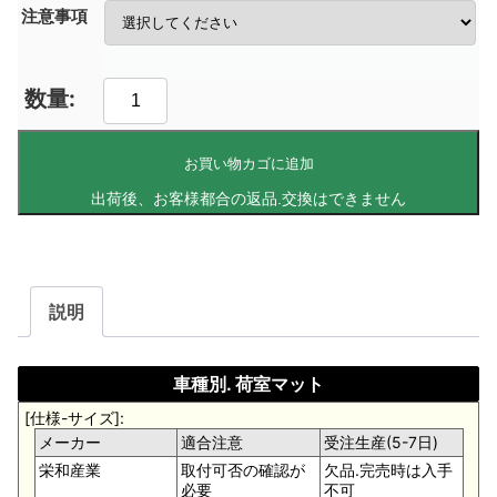
注意事項
お買い物カゴに追加
説明
車種別. 荷室マット
[仕様-サイズ]:
メーカー
適合注意
受注生産(5-7日)
栄和産業
取付可否の確認が
欠品.完売時は入手
必要
不可