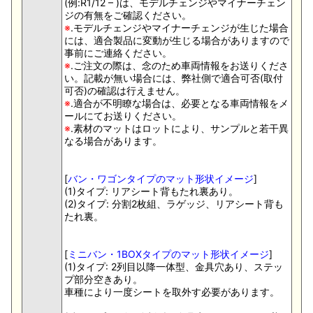
(例:R1/12 – )は、モデルチェンジやマイナーチェン
ジの有無をご確認ください。
※
.モデルチェンジやマイナーチェンジが生じた場合
には、適合製品に変動が生じる場合がありますので
事前にご連絡ください。
※
.ご注文の際は、念のため車両情報をお送りくださ
い。記載が無い場合には、弊社側で適合可否(取付
可否)の確認は行えません。
※
.適合が不明瞭な場合は、必要となる車両情報をメ
ールにてお送りください。
※
.素材のマットはロットにより、サンプルと若干異
なる場合があります。
[
バン・ワゴンタイプのマット形状イメージ
]
(1)タイプ: リアシート背もたれ裏あり。
(2)タイプ: 分割2枚組、ラゲッジ、リアシート背も
たれ裏。
[
ミニバン・1BOXタイプのマット形状イメージ
]
(1)タイプ: 2列目以降一体型、金具穴あり、ステッ
プ部分空きあり。
車種により一度シートを取外す必要があります。