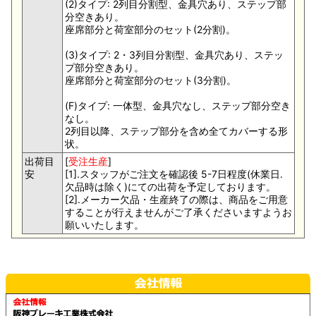
(2)タイプ: 2列目分割型、金具穴あり、ステップ部
分空きあり。
座席部分と荷室部分のセット(2分割)。
(3)タイプ: 2・3列目分割型、金具穴あり、ステッ
プ部分空きあり。
座席部分と荷室部分のセット(3分割)。
(F)タイプ: 一体型、金具穴なし、ステップ部分空き
なし。
2列目以降、ステップ部分を含め全てカバーする形
状。
出荷目
[
受注生産
]
安
[1].スタッフがご注文を確認後 5-7日程度(休業日.
欠品時は除く)にての出荷を予定しております。
[2].メーカー欠品・生産終了の際は、商品をご用意
することが行えませんがご了承くださいますようお
願いいたします。