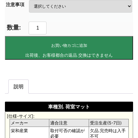
注意事項
お買い物カゴに追加
説明
車種別. 荷室マット
[仕様-サイズ]:
メーカー
適合注意
受注生産(5-7日)
栄和産業
取付可否の確認が
欠品.完売時は入手
必要
不可