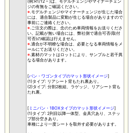
(例:R1/12 – )は、モデルチェンジやマイナーチェン
ジの有無をご確認ください。
※
.モデルチェンジやマイナーチェンジが生じた場合
には、適合製品に変動が生じる場合がありますので
事前にご連絡ください。
※
.ご注文の際は、念のため車両情報をお送りくださ
い。記載が無い場合には、弊社側で適合可否(取付
可否)の確認は行えません。
※
.適合が不明瞭な場合は、必要となる車両情報をメ
ールにてお送りください。
※
.素材のマットはロットにより、サンプルと若干異
なる場合があります。
[
バン・ワゴンタイプのマット形状イメージ
]
(1)タイプ: リアシート背もたれ裏あり。
(2)タイプ: 分割2枚組、ラゲッジ、リアシート背も
たれ裏。
[
ミニバン・1BOXタイプのマット形状イメージ
]
(1)タイプ: 2列目以降一体型、金具穴あり、ステッ
プ部分空きあり。
車種により一度シートを取外す必要があります。