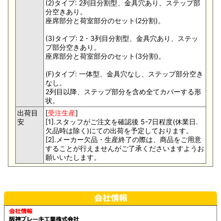
(2)タイプ: 2列目分割型、金具穴あり、ステップ部
分空きあり。
座席部分と荷室部分のセット(2分割)。
(3)タイプ: 2・3列目分割型、金具穴あり、ステッ
プ部分空きあり。
座席部分と荷室部分のセット(3分割)。
(F)タイプ: 一体型、金具穴なし、ステップ部分空き
なし。
2列目以降、ステップ部分を含め全てカバーする形
状。
出荷目
[
受注生産
]
安
[1].スタッフがご注文を確認後 5-7日程度(休業日.
欠品時は除く)にての出荷を予定しております。
[2].メーカー欠品・生産終了の際は、商品をご用意
することが行えませんがご了承くださいますようお
願いいたします。