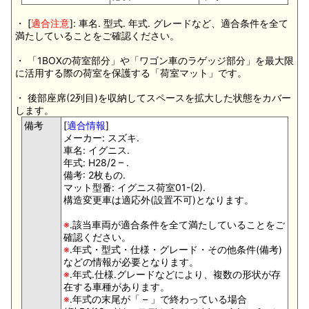
・ [
適合注意
]: 車名. 型式. 年式. グレードなど、適合条件を全て
満たしていることをご確認ください。
・ 「1BOXの荷室部分」や「ワゴン車のラゲッジ部分」を最大限
に活用する際の荷室を保護する「荷室マット」です。
・ 後部座席(2列目)を収納してスペースを拡大した状態をカバー
します。
備考
[
適合情報
]
メーカー: スズキ.
車名: イグニス.
年式: H28/2 – .
備考: 2枚もの.
マット型番: イグニス荷室01-(2).
構造変更車は適応外(設置不可)となります。
※
.該当車両が適合条件を全て満たしていることをご
確認ください。
※
.年式・型式・仕様・グレード・その他条件(備考)
などの情報が必要となります。
※
.年式.仕様.グレードなどにより、複数の形状が存
在する車種があります。
※
.年式の末尾が「 – 」で終わっている場合