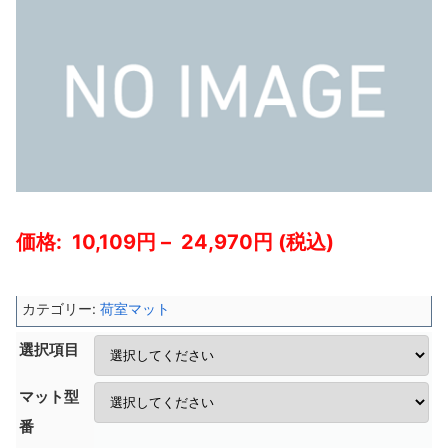
10,109
–
24,970
カテゴリー:
荷室マット
選択項目
マット型
番