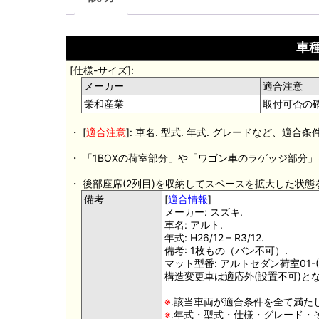
車種
[仕様-サイズ]:
メーカー
適合注意
栄和産業
取付可否の
・ [
適合注意
]: 車名. 型式. 年式. グレードなど、
・ 「1BOXの荷室部分」や「ワゴン車のラゲッジ部分
・ 後部座席(2列目)を収納してスペースを拡大した状
備考
[
適合情報
]
メーカー: スズキ.
車名: アルト.
年式: H26/12 – R3/12.
備考: 1枚もの（バン不可）.
マット型番: アルトセダン荷室01-(1
構造変更車は適応外(設置不可)と
※
.該当車両が適合条件を全て満た
※
.年式・型式・仕様・グレード・