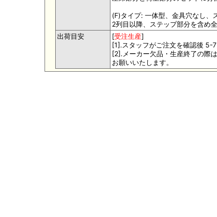
(F)タイプ: 一体型、金具穴なし
2列目以降、ステップ部分を含め
出荷目安
[
受注生産
]
[1].スタッフがご注文を確認後 
[2].メーカー欠品・生産終了の
お願いいたします。