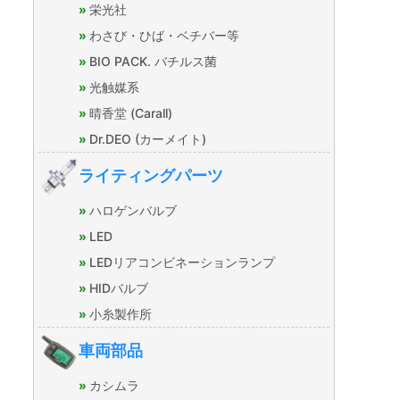
栄光社
わさび・ひば・ベチバー等
BIO PACK. バチルス菌
光触媒系
晴香堂 (Carall)
Dr.DEO (カーメイト)
ライティングパーツ
ハロゲンバルブ
LED
LEDリアコンビネーションランプ
HIDバルブ
小糸製作所
車両部品
カシムラ