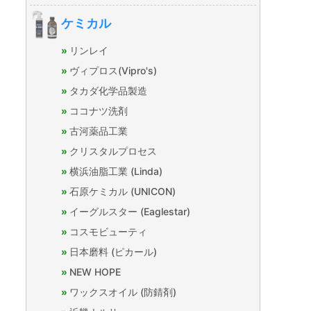
ケミカル
リンレイ
ヴィプロス(Vipro's)
タカダ化学品製造
ココナツ洗剤
古河薬品工業
クリスタルプロセス
横浜油脂工業 (Linda)
石原ケミカル (UNICON)
イーグルスター (Eaglestar)
コスモビューティ
日本磨料 (ピカール)
NEW HOPE
ワックスオイル (防錆剤)