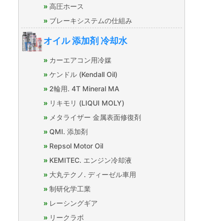
高圧ホース
ブレーキシステムの仕組み
オイル 添加剤 冷却水
カーエアコン用冷媒
ケンドル (Kendall Oil)
2輪用. 4T Mineral MA
リキモリ (LIQUI MOLY)
メタライザー 金属表面修復剤
QMI. 添加剤
Repsol Motor Oil
KEMITEC. エンジン冷却液
大丸テクノ. ディーゼル車用
制研化学工業
レーシングギア
リークラボ