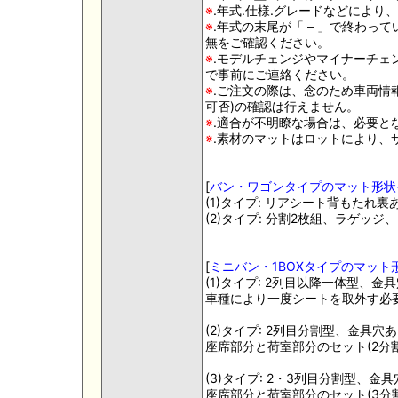
※
.年式.仕様.グレードなどによ
※
.年式の末尾が「 – 」で終わって
無をご確認ください。
※
.モデルチェンジやマイナーチェ
で事前にご連絡ください。
※
.ご注文の際は、念のため車両情
可否)の確認は行えません。
※
.適合が不明瞭な場合は、必要と
※
.素材のマットはロットにより、
[
バン・ワゴンタイプのマット形状
(1)タイプ: リアシート背もたれ裏
(2)タイプ: 分割2枚組、ラゲッ
[
ミニバン・1BOXタイプのマット
(1)タイプ: 2列目以降一体型、
車種により一度シートを取外す必
(2)タイプ: 2列目分割型、金具
座席部分と荷室部分のセット(2分割
(3)タイプ: 2・3列目分割型、
座席部分と荷室部分のセット(3分