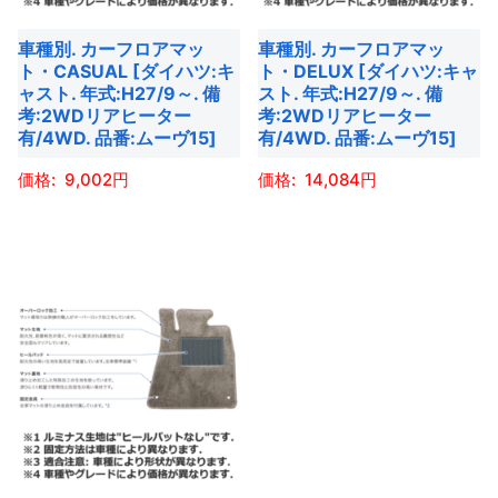
車種別. カーフロアマッ
車種別. カーフロアマッ
ト・CASUAL [ダイハツ:キ
ト・DELUX [ダイハツ:キャ
ャスト. 年式:H27/9～. 備
スト. 年式:H27/9～. 備
考:2WDリアヒーター
考:2WDリアヒーター
有/4WD. 品番:ムーヴ15]
有/4WD. 品番:ムーヴ15]
9,002
14,084
こ
こ
の
の
商
商
品
品
に
に
は
は
複
複
数
数
の
の
バ
バ