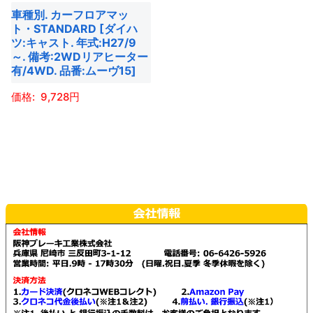
車種別. カーフロアマッ
リ
リ
ト・STANDARD [ダイハ
エ
エ
ツ:キャスト. 年式:H27/9
ー
ー
～. 備考:2WDリアヒーター
有/4WD. 品番:ムーヴ15]
シ
シ
ョ
ョ
9,728
ン
ン
こ
が
が
の
あ
あ
商
り
り
品
ま
ま
に
す。
す。
は
オ
オ
複
プ
プ
数
シ
シ
の
ョ
ョ
バ
ン
ン
リ