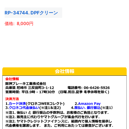
RP-34744. DPFクリーン
8,000
こ
の
商
品
に
は
複
数
の
バ
リ
エ
ー