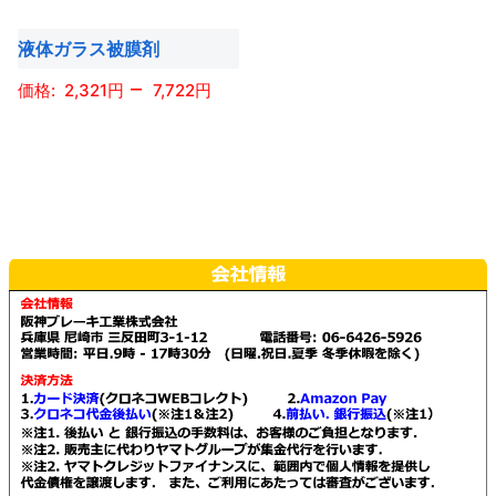
液体ガラス被膜剤
–
2,321
7,722
こ
の
商
品
に
は
複
数
の
バ
リ
エ
ー