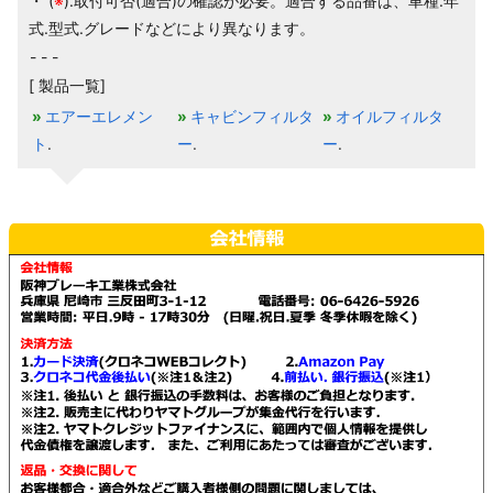
・ (
※
).取付可否(適合)の確認が必要。適合する品番は、車種.年
式.型式.グレードなどにより異なります。
[ 製品一覧]
エアーエレメン
キャビンフィルタ
オイルフィルタ
ト
ー
ー