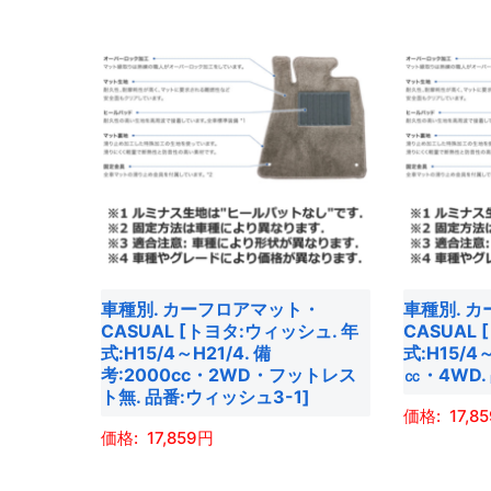
商
商
オ
オ
品
品
プ
プ
に
に
シ
シ
は
は
ョ
ョ
複
複
ン
ン
数
数
は
は
の
の
商
商
バ
バ
品
品
リ
リ
ペ
ペ
エ
エ
ー
ー
車種別. カーフロアマット・
車種別. 
ー
ー
ジ
ジ
CASUAL [トヨタ:ウィッシュ. 年
CASUAL
シ
シ
式:H15/4～H21/4. 備
式:H15/4
か
か
ョ
ョ
考:2000cc・2WD・フットレス
㏄・4WD.
ら
ら
ト無. 品番:ウィッシュ3-1]
ン
ン
選
選
17,8
が
が
17,859
択
択
あ
あ
こ
で
で
こ
り
り
の