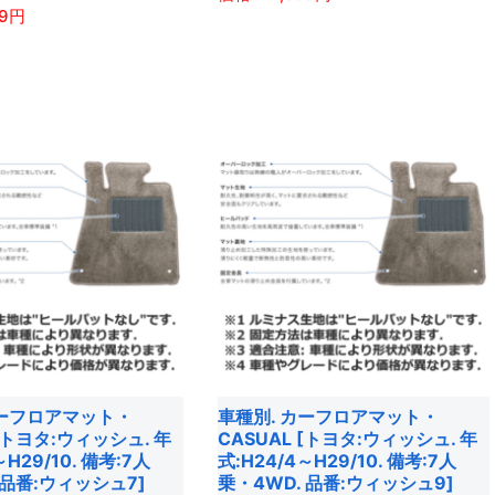
選
あ
59
こ
択
り
の
で
ま
商
き
す。
品
ま
オ
に
す
プ
は
シ
複
ョ
数
ン
の
は
バ
商
リ
品
エ
ペ
ー
ー
カーフロアマット・
車種別. カーフロアマット・
シ
ジ
 [トヨタ:ウィッシュ. 年
CASUAL [トヨタ:ウィッシュ. 年
ョ
～H29/10. 備考:7人
式:H24/4～H29/10. 備考:7人
か
 品番:ウィッシュ7]
乗・4WD. 品番:ウィッシュ9]
ン
ら