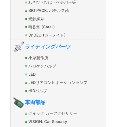
わさび・ひば・ベチバー等
BIO PACK. バチルス菌
光触媒系
晴香堂 (Carall)
Dr.DEO (カーメイト)
ライティングパーツ
小糸製作所
ハロゲンバルブ
LED
LEDリアコンビネーションランプ
HIDバルブ
車両部品
クイック カーアクセサリー
VISION. Car Security