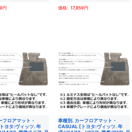
が
選
59
17,859
あ
択
こ
り
で
の
ま
き
商
す。
ま
品
オ
す
に
プ
は
シ
複
ョ
数
ン
の
は
バ
商
リ
品
エ
ペ
ー
ー
カーフロアマット・
車種別. カーフロアマット・
シ
ジ
 [トヨタ:ヴィッツ. 年
CASUAL [トヨタ:ヴィッツ. 年
ョ