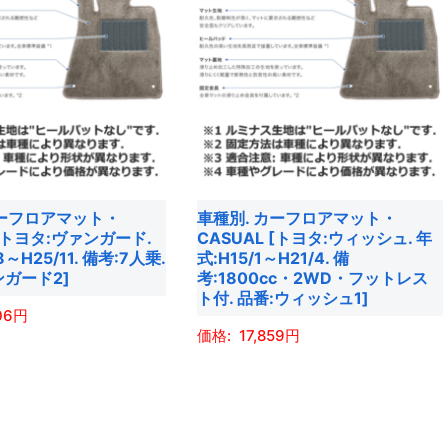
カーフロアマット・
車種別. カーフロアマット・
 [トヨタ:ヴァンガード.
CASUAL [トヨタ:ウィッシュ. 年
8～H25/11. 備考:7人乗.
式:H15/1～H21/4. 備
ンガード2]
考:1800cc・2WD・フットレス
ト付. 品番:ウィッシュ1]
06
17,859
こ
の
商