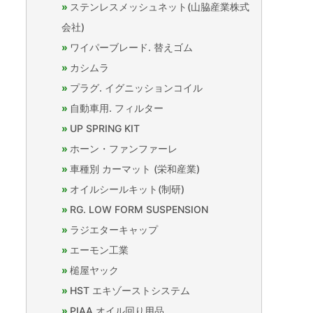
ステンレスメッシュネット(山脇産業株式
会社)
ワイパーブレード. 替えゴム
カシムラ
プラグ. イグニッションコイル
自動車用. フィルター
UP SPRING KIT
ホーン・ファンファーレ
車種別 カーマット (栄和産業)
オイルシールキット(制研)
RG. LOW FORM SUSPENSION
ラジエターキャップ
エーモン工業
槌屋ヤック
HST エキゾーストシステム
PIAA オイル回り用品