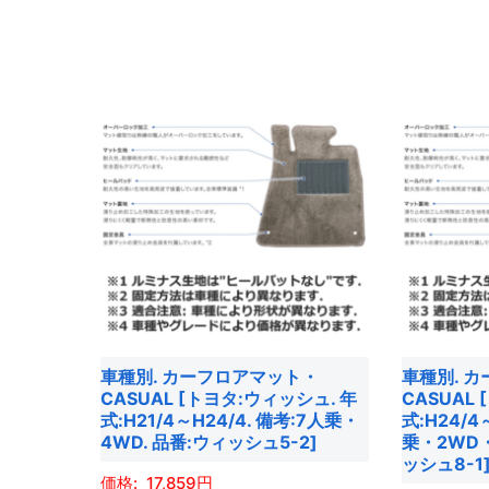
あ
こ
択
択
り
こ
り
の
で
で
ま
の
ま
商
き
き
す。
商
す。
品
ま
ま
オ
品
オ
に
す
す
プ
に
プ
は
シ
は
シ
複
ョ
複
ョ
数
ン
数
ン
の
は
の
は
バ
商
バ
商
リ
品
リ
品
エ
ペ
エ
ペ
ー
ー
車種別. カーフロアマット・
車種別. 
ー
ー
シ
ジ
CASUAL [トヨタ:ウィッシュ. 年
CASUAL
シ
ジ
ョ
式:H21/4～H24/4. 備考:7人乗・
式:H24/4
か
ョ
4WD. 品番:ウィッシュ5-2]
乗・2WD
か
ン
ら
ッシュ8-1
ン
ら
が
選
17,859