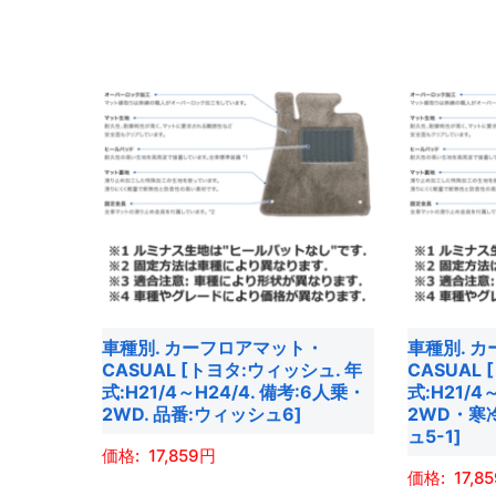
き
き
の
ま
ま
商
ま
ま
商
す。
す。
品
す
す
品
オ
オ
に
に
プ
プ
は
は
シ
シ
複
複
ョ
ョ
数
数
ン
ン
の
の
は
は
バ
バ
商
商
リ
リ
品
品
エ
エ
ペ
ペ
ー
車種別. カーフロアマット・
車種別. 
ー
ー
ー
シ
CASUAL [トヨタ:ウィッシュ. 年
CASUAL
シ
ジ
ジ
ョ
式:H21/4～H24/4. 備考:6人乗・
式:H21/4
ョ
2WD. 品番:ウィッシュ6]
2WD・寒
か
か
ン
ュ5-1]
ン
ら
ら
が
17,859
が
選
選
あ
17,8