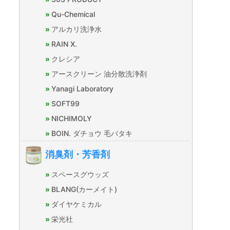
Qu-Chemical
アルカリ洗浄水
RAIN X.
クレシア
アースクリーン 油分散洗浄剤
Yanagi Laboratory
SOFT99
NICHIMOLY
BOIN. ダチョウ 毛バタキ
消臭剤・芳香剤
スペースグウッズ
BLANG(カーメイト)
ダイヤケミカル
栄光社