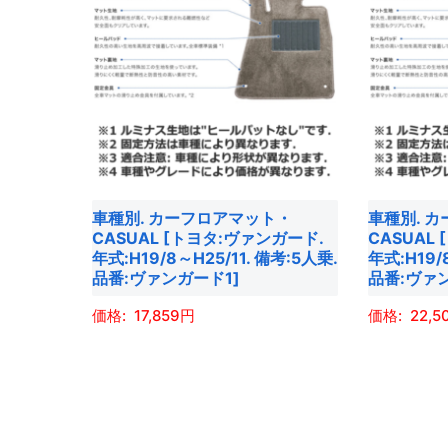
車種別. カーフロアマット・
車種別. 
CASUAL [トヨタ:ヴァンガード.
CASUAL
年式:H19/8～H25/11. 備考:5人乗.
年式:H19/
品番:ヴァンガード1]
品番:ヴァ
17,859
22,5
こ
こ
の
の
商
商
品
品