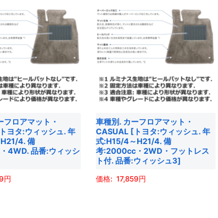
品
に
は
複
数
の
バ
リ
エ
カーフロアマット・
車種別. カーフロアマット・
ー
 [トヨタ:ウィッシュ. 年
CASUAL [トヨタ:ウィッシュ. 年
シ
H21/4. 備
式:H15/4～H21/4. 備
ョ
cc・4WD. 品番:ウィッシ
考:2000cc・2WD・フットレス
ト付. 品番:ウィッシュ3]
ン
が
59
17,859
あ
こ
り
の
ま