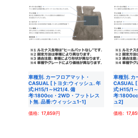
に
に
は
は
複
複
数
数
の
の
バ
バ
リ
リ
エ
エ
ー
ー
車種別. カーフロアマット・
車種別. 
シ
シ
CASUAL [トヨタ:ウィッシュ. 年
CASUAL
ョ
ョ
式:H15/1～H21/4. 備
式:H15/1～
考:1800cc・2WD・フットレス
考:1800
ン
ン
ト無. 品番:ウィッシュ1-1]
ュ2]
が
が
あ
あ
17,859
17,8
り
り
こ
こ
ま
ま
の
の
す。
す。