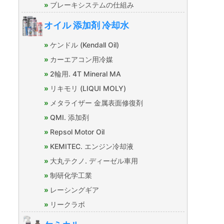
ブレーキシステムの仕組み
オイル 添加剤 冷却水
ケンドル (Kendall Oil)
カーエアコン用冷媒
2輪用. 4T Mineral MA
リキモリ (LIQUI MOLY)
メタライザー 金属表面修復剤
QMI. 添加剤
Repsol Motor Oil
KEMITEC. エンジン冷却液
大丸テクノ. ディーゼル車用
制研化学工業
レーシングギア
リークラボ