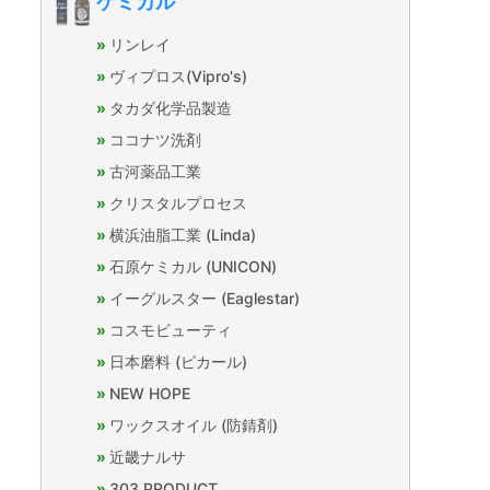
ケミカル
リンレイ
ヴィプロス(Vipro's)
タカダ化学品製造
ココナツ洗剤
古河薬品工業
クリスタルプロセス
横浜油脂工業 (Linda)
石原ケミカル (UNICON)
イーグルスター (Eaglestar)
コスモビューティ
日本磨料 (ピカール)
NEW HOPE
ワックスオイル (防錆剤)
近畿ナルサ
303 PRODUCT