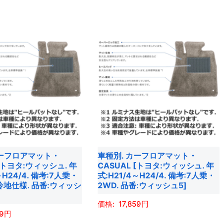
で
の
ま
き
商
す。
ま
品
オ
す
に
プ
は
シ
複
ョ
数
ン
の
は
バ
商
リ
品
エ
ペ
カーフロアマット・
車種別. カーフロアマット・
ー
ー
 [トヨタ:ウィッシュ. 年
CASUAL [トヨタ:ウィッシュ. 年
シ
ジ
～H24/4. 備考:7人乗・
式:H21/4～H24/4. 備考:7人乗・
ョ
冷地仕様. 品番:ウィッシ
2WD. 品番:ウィッシュ5]
か
ン
ら
17,859
が
選
59