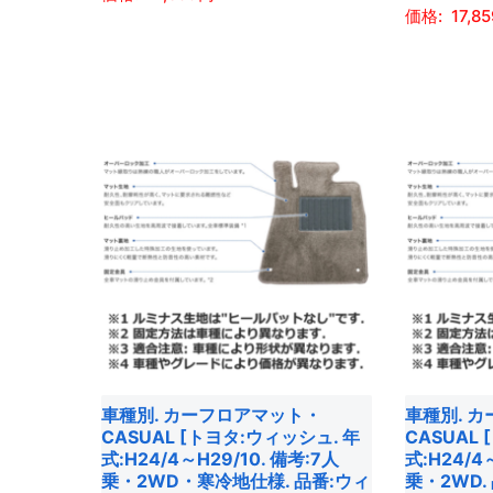
が
選
あ
17,8
択
あ
こ
択
り
で
こ
り
の
で
ま
き
の
ま
商
き
す。
ま
商
す。
品
ま
オ
す
品
オ
に
す
プ
に
プ
は
シ
は
シ
複
ョ
複
ョ
数
ン
数
ン
の
は
の
は
バ
商
バ
商
リ
品
リ
品
エ
ペ
エ
ペ
ー
ー
車種別. カーフロアマット・
車種別. 
ー
ー
シ
ジ
CASUAL [トヨタ:ウィッシュ. 年
CASUAL
シ
ジ
ョ
式:H24/4～H29/10. 備考:7人
式:H24/4
か
ョ
乗・2WD・寒冷地仕様. 品番:ウィ
乗・2WD.
か
ン
ら