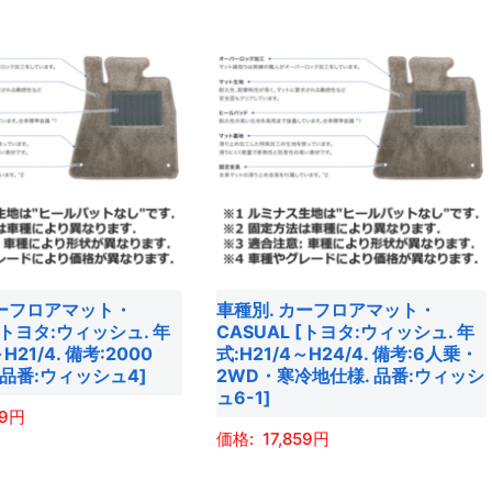
商
す。
品
オ
に
プ
は
シ
複
ョ
数
ン
の
は
バ
商
リ
品
エ
ペ
カーフロアマット・
車種別. カーフロアマット・
ー
ー
 [トヨタ:ウィッシュ. 年
CASUAL [トヨタ:ウィッシュ. 年
シ
ジ
～H21/4. 備考:2000
式:H21/4～H24/4. 備考:6人乗・
ョ
 品番:ウィッシュ4]
2WD・寒冷地仕様. 品番:ウィッシ
か
ュ6-1]
ン
ら
59
が
選
17,859
あ
択
こ
り