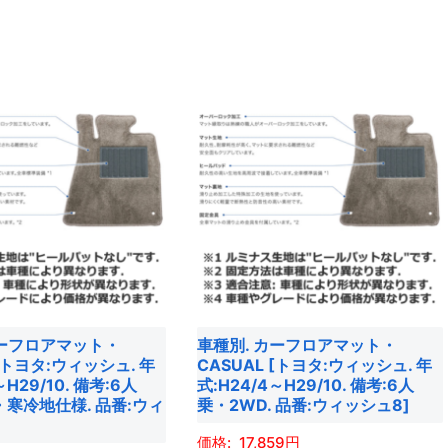
あ
こ
択
り
の
で
ま
商
き
す。
品
ま
オ
に
す
プ
は
シ
複
ョ
数
ン
の
は
バ
商
リ
品
エ
ペ
ー
カーフロアマット・
車種別. カーフロアマット・
ー
シ
 [トヨタ:ウィッシュ. 年
CASUAL [トヨタ:ウィッシュ. 年
ジ
ョ
～H29/10. 備考:6人
式:H24/4～H29/10. 備考:6人
・寒冷地仕様. 品番:ウィ
乗・2WD. 品番:ウィッシュ8]
か
ン
]
ら
が
17,859