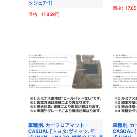
ッシュ7-1]
ン
ら
が
選
17,8
が
選
あ
17,859
択
あ
こ
択
り
で
こ
り
の
で
ま
き
の
ま
商
き
す。
ま
商
す。
品
ま
オ
す
品
オ
に
す
プ
に
プ
は
シ
は
シ
複
ョ
複
ョ
数
ン
数
ン
の
は
の
は
バ
商
バ
商
リ
品
リ
品
エ
ペ
エ
ペ
ー
ー
車種別. カーフロアマット・
車種別. 
ー
ー
シ
ジ
CASUAL [トヨタ:ヴィッツ. 年
CASUAL
シ
ジ
ョ