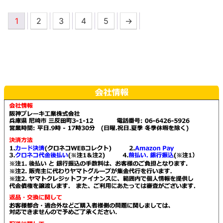
か
か
の
あ
あ
商
ら
ら
1
2
3
4
5
→
商
り
り
品
選
選
品
ま
ま
に
択
択
に
す。
す。
は
で
で
は
オ
オ
複
き
き
複
プ
プ
数
ま
ま
数
シ
シ
の
す
す
の
ョ
ョ
バ
バ
ン
ン
リ
リ
は
は
エ
エ
商
商
ー
ー
品
品
シ
シ
ペ
ペ
ョ
ョ
ー
ー
ン
ン
ジ
ジ
が
が
か
か
あ