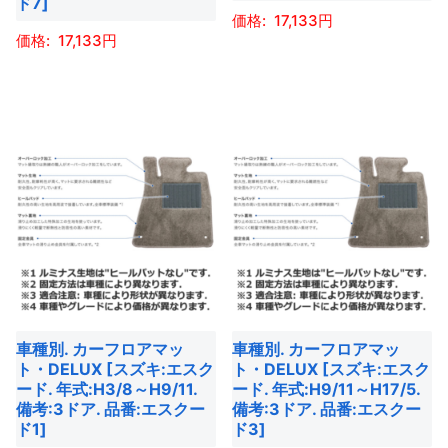
ド7]
シ
シ
ペ
ー
17,133
ョ
ョ
ー
17,133
ジ
ン
ン
こ
ジ
か
こ
が
が
の
か
ら
の
あ
あ
商
ら
選
商
り
り
品
選
択
品
ま
ま
に
択
で
に
す。
す。
は
で
き
は
オ
オ
複
き
ま
複
プ
プ
数
ま
す
数
シ
シ
の
す
の
ョ
ョ
バ
バ
ン
ン
リ
車種別. カーフロアマッ
車種別. カーフロアマッ
リ
は
は
エ
ト・DELUX [スズキ:エスク
ト・DELUX [スズキ:エスク
エ
商
商
ー
ード. 年式:H3/8～H9/11.
ード. 年式:H9/11～H17/5.
ー
備考:3ドア. 品番:エスクー
備考:3ドア. 品番:エスクー
品
品
シ
ド1]
ド3]
シ
ペ
ペ
ョ