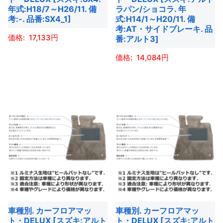
エ
商
商
ー
年式:H18/7～H26/11. 備
ラパン/ショコラ. 年
ー
考:-. 品番:SX4_1]
式:H14/1～H20/11. 備
品
品
シ
考:AT・サイドブレーキ. 品
シ
ペ
ペ
ョ
17,133
番:アルト3]
ョ
ー
ー
ン
ン
こ
14,084
ジ
ジ
が
が
の
か
か
あ
こ
あ
商
ら
ら
り
の
り
品
選
選
ま
商
ま
に
択
択
す。
品
す。
は
で
で
オ
に
オ
複
き
き
プ
は
プ
数
ま
ま
シ
複
シ
の
す
す
ョ
数
ョ
バ
ン
の
ン
リ
は
バ
は
エ
商
車種別. カーフロアマッ
車種別. カーフロアマッ
リ
商
ー
ト・DELUX [スズキ:アルト
ト・DELUX [スズキ:アルト
品