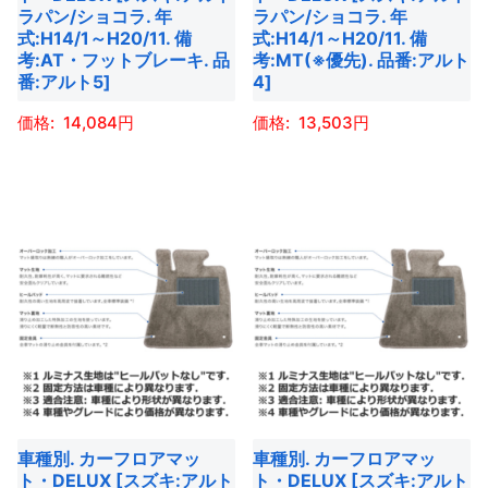
エ
ラパン/ショコラ. 年
ラパン/ショコラ. 年
品
シ
ペ
ー
式:H14/1～H20/11. 備
式:H14/1～H20/11. 備
ペ
ョ
ー
考:AT・フットブレーキ. 品
考:MT(※優先). 品番:アルト
シ
ー
ン
番:アルト5]
4]
ジ
ョ
ジ
が
か
ン
14,084
13,503
か
あ
ら
が
ら
こ
こ
り
選
あ
選
の
の
ま
択
り
択
商
商
す。
で
ま
で
品
品
オ
き
す。
き
に
に
プ
ま
オ
ま
は
は
シ
す
プ
す
複
複
ョ
シ
数
数
ン
ョ
の
の
は
ン
バ
バ
商
は
車種別. カーフロアマッ
車種別. カーフロアマッ
リ
リ
品
商
ト・DELUX [スズキ:アルト
ト・DELUX [スズキ:アルト