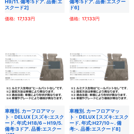
ー
H9/11. 備考:5ドア. 品番:エ
備考:5ドア. 品番:エスクー
品
シ
ペ
スクード2]
ド6]
シ
ペ
ョ
ー
ョ
ー
ン
17,133
17,133
ジ
ン
ジ
が
か
こ
こ
が
か
あ
ら
の
の
あ
ら
り
選
商
商
り
選
ま
択
品
品
ま
択
す。
で
に
に
す。
で
オ
き
は
は
オ
き
プ
ま
複
複
プ
ま
シ
す
数
数
シ
す
ョ
の
の
ョ
ン
バ
バ
ン
は
車種別. カーフロアマッ
車種別. カーフロアマッ
リ
リ
は
商
ト・DELUX [スズキ:エスク
ト・DELUX [スズキ:エスク
エ
エ
商
ード. 年式:H18/6～H19/5.
ード. 年式:H27/10～. 備
品
ー
ー
備考:3ドア. 品番:エスクー
考:-. 品番:エスクード8]
品
ペ