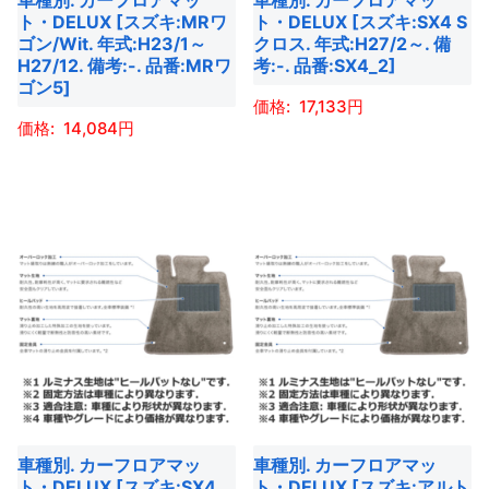
車種別. カーフロアマッ
車種別. カーフロアマッ
リ
リ
は
は
ト・DELUX [スズキ:MRワ
ト・DELUX [スズキ:SX4 S
エ
エ
商
商
ゴン/Wit. 年式:H23/1～
クロス. 年式:H27/2～. 備
ー
ー
H27/12. 備考:-. 品番:MRワ
考:-. 品番:SX4_2]
品
品
ゴン5]
シ
シ
ペ
ペ
17,133
ョ
ョ
ー
ー
14,084
ン
ン
こ
ジ
ジ
こ
が
が
の
か
か
の
あ
あ
商
ら
ら
商
り
り
品
選
選
品
ま
ま
に
択
択
に
す。
す。
は
で
で
は
オ
オ
複
き
き
複
プ
プ
数
ま
ま
数
シ
シ
の
す
す
の
ョ
ョ
バ
バ
ン
ン
リ
車種別. カーフロアマッ
車種別. カーフロアマッ
リ
は
は
エ
ト・DELUX [スズキ:SX4.
ト・DELUX [スズキ:アルト