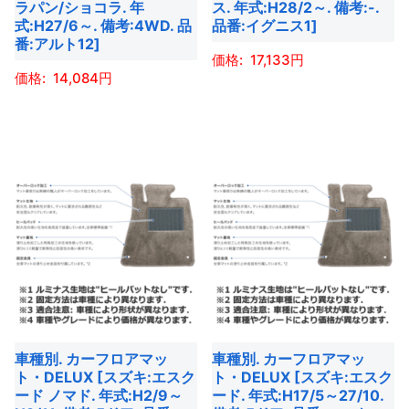
ー
ラパン/ショコラ. 年
ス. 年式:H28/2～. 備考:-.
品
ペ
ー
式:H27/6～. 備考:4WD. 品
品番:イグニス1]
シ
ペ
ー
番:アルト12]
シ
ョ
ー
17,133
ジ
ョ
ン
14,084
ジ
か
ン
こ
が
か
ら
こ
が
の
あ
ら
選
の
あ
商
り
選
択
商
り
品
ま
択
で
品
ま
に
す。
で
き
に
す。
は
オ
き
ま
は
オ
複
プ
ま
す
複
プ
数
シ
す
数
シ
の
ョ
の
ョ
バ
ン
バ
ン
リ
は
車種別. カーフロアマッ
車種別. カーフロアマッ
リ
は
エ
商
ト・DELUX [スズキ:エスク
ト・DELUX [スズキ:エスク
エ
商
ー
ード ノマド. 年式:H2/9～
ード. 年式:H17/5～27/10.
品