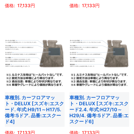
ョ
ー
ー
ン
17,133
17,133
ン
ジ
ジ
が
こ
こ
が
か
か
あ
の
の
あ
ら
ら
り
商
商
り
選
選
ま
品
品
ま
択
択
す。
に
に
す。
で
で
オ
は
は
オ
き
き
プ
複
複
プ
ま
ま
シ
数
数
シ
す
す
ョ
の
の
ョ
ン
バ
バ
ン
は
車種別. カーフロアマッ
車種別. カーフロアマッ
リ
リ
は
商
ト・DELUX [スズキ:エスク
ト・DELUX [スズキ:エスク
エ
エ
商
ード. 年式:H9/11～H17/5.
ード2.4. 年式:H27/10～
品
ー
ー
備考:5ドア. 品番:エスクー
H29/4. 備考:5ドア. 品番:エ
品
ペ
ド4]
スクード6]
シ
シ
ペ
ー
ョ
ョ
ー
17,133
17,133