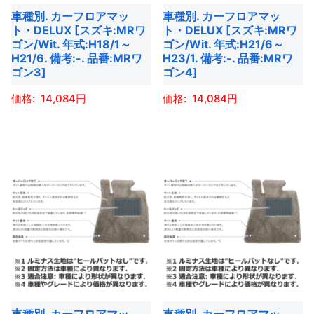
ン
ン
車種別. カーフロアマッ
車種別. カーフロアマッ
リ
リ
は
は
ト・DELUX [スズキ:MRワ
ト・DELUX [スズキ:MRワ
エ
エ
商
商
ゴン/Wit. 年式:H18/1～
ゴン/Wit. 年式:H21/6～
ー
ー
H21/6. 備考:-. 品番:MRワ
H23/1. 備考:-. 品番:MRワ
品
品
ゴン3]
ゴン4]
シ
シ
ペ
ペ
ョ
ョ
ー
ー
14,084
14,084
ン
ン
ジ
ジ
こ
こ
が
が
か
か
の
の
あ
あ
ら
ら
商
商
り
り
選
選
品
品
ま
ま
択
択
に
に
す。
す。
で
で
は
は
オ
オ
き
き
複
複
プ
プ
ま
ま
数
数
シ
シ
す
す
の
の
ョ
ョ
バ
バ
ン
ン