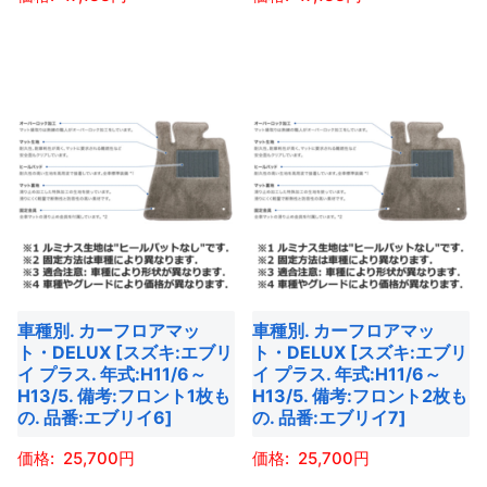
ジ
ン
ン
ジ
か
こ
こ
が
が
か
ら
の
の
あ
あ
ら
選
商
商
り
り
選
択
品
品
ま
ま
択
で
に
に
す。
す。
で
き
は
は
オ
オ
き
ま
複
複
プ
プ
ま
す
数
数
シ
シ
す
の
の
ョ
ョ
バ
バ
ン
ン
車種別. カーフロアマッ
車種別. カーフロアマッ
リ
リ
は
は
ト・DELUX [スズキ:エブリ
ト・DELUX [スズキ:エブリ
エ
エ
商
商
イ プラス. 年式:H11/6～
イ プラス. 年式:H11/6～
ー
ー
H13/5. 備考:フロント1枚も
H13/5. 備考:フロント2枚も
品
品
の. 品番:エブリイ6]
の. 品番:エブリイ7]
シ
シ
ペ
ペ
ョ
ョ
ー
ー
25,700
25,700
ン
ン
ジ
ジ