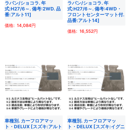
ー
ラパン/ショコラ. 年
ラパン/ショコラ. 年
品
品
ー
式:H27/6～. 備考:2WD. 品
式:H27/6～. 備考:4WD・
シ
ペ
ペ
番:アルト11]
フロントセンターマット付.
シ
ョ
ー
ー
品番:アルト14]
ョ
ン
14,084
ジ
ジ
ン
16,552
が
か
か
こ
が
あ
ら
ら
こ
の
あ
り
選
選
の
商
り
ま
択
択
商
品
ま
す。
で
で
品
に
す。
オ
き
き
に
は
オ
プ
ま
ま
は
複
プ
シ
す
す
複
数
シ
ョ
数
の
ョ
ン
の
バ
ン
は
バ
リ
は
商
車種別. カーフロアマッ
車種別. カーフロアマッ
リ
エ
商
ト・DELUX [スズキ:アルト
ト・DELUX [スズキ:イグニ
品
エ