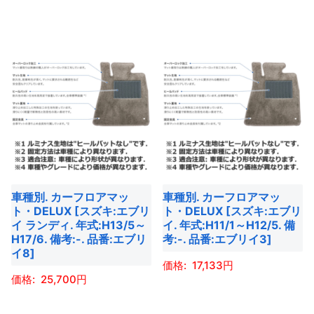
こ
こ
が
が
か
か
の
の
あ
あ
ら
ら
商
商
り
り
選
選
品
品
ま
ま
択
択
に
に
す。
す。
で
で
は
は
オ
オ
き
き
複
複
プ
プ
ま
ま
数
数
シ
シ
す
す
の
の
ョ
ョ
バ
バ
ン
ン
車種別. カーフロアマッ
車種別. カーフロアマッ
リ
リ
は
は
ト・DELUX [スズキ:エブリ
ト・DELUX [スズキ:エブリ
エ
エ
商
商
イ ランディ. 年式:H13/5～
イ. 年式:H11/1～H12/5. 備
ー
ー
H17/6. 備考:-. 品番:エブリ
考:-. 品番:エブリイ3]
品
品
イ8]
シ
シ
ペ
ペ
17,133
ョ
ョ
ー
ー
25,700
ン
ン
こ
ジ
ジ
こ
が
が
の