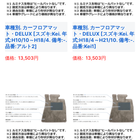
車種別. カーフロアマッ
車種別. カーフロアマッ
ト・DELUX [スズキ:Kei. 年
ト・DELUX [スズキ:Kei. 年
式:H10/10～H18/4. 備考:-.
式:H18/4～H21/10. 備考:-.
品番:アルト2]
品番:Kei1]
13,503
13,503
こ
こ
の
の
商
商
品
品
に
に
は
は
複
複
数
数
の
の