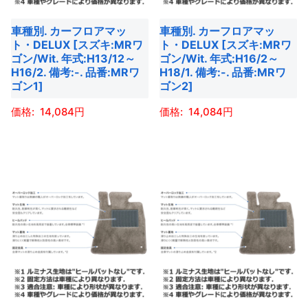
バ
バ
車種別. カーフロアマッ
車種別. カーフロアマッ
リ
リ
ト・DELUX [スズキ:MRワ
ト・DELUX [スズキ:MRワ
エ
エ
ゴン/Wit. 年式:H13/12～
ゴン/Wit. 年式:H16/2～
ー
ー
H16/2. 備考:-. 品番:MRワ
H18/1. 備考:-. 品番:MRワ
ゴン1]
ゴン2]
シ
シ
ョ
ョ
14,084
14,084
ン
ン
こ
こ
が
が
の
の
あ
あ
商
商
り
り
品
品
ま
ま
に
に
す。
す。
は
は
オ
オ
複
複
プ
プ
数
数
シ
シ
の
の
ョ
ョ
バ
バ