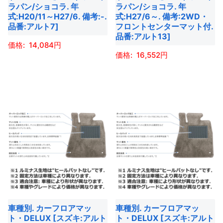
エ
エ
ペ
ラパン/ショコラ. 年
ラパン/ショコラ. 年
品
ー
ー
ー
式:H20/11～H27/6. 備考:-.
式:H27/6～. 備考:2WD・
ペ
品番:アルト7]
フロントセンターマット付.
シ
シ
ジ
ー
品番:アルト13]
ョ
ョ
か
14,084
ジ
ン
ン
ら
16,552
か
こ
が
が
選
ら
こ
の
あ
あ
択
選
の
商
り
り
で
択
商
品
ま
ま
き
で
品
に
す。
す。
ま
き
に
は
オ
オ
す
ま
は
複
プ
プ
す
複
数
シ
シ
数
の
ョ
ョ
の
バ
ン
ン
バ
リ
は
は
車種別. カーフロアマッ
車種別. カーフロアマッ
リ
エ
商
商
ト・DELUX [スズキ:アルト
ト・DELUX [スズキ:アルト
エ