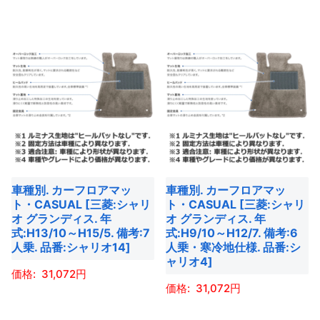
が
あ
ら
ら
の
の
あ
り
選
選
商
商
り
ま
択
択
品
品
ま
す。
で
で
に
に
す。
オ
き
き
は
は
オ
プ
ま
ま
複
複
プ
シ
す
す
数
数
シ
ョ
の
の
ョ
ン
バ
バ
ン
は
車種別. カーフロアマッ
車種別. カーフロアマッ
リ
リ
は
商
ト・CASUAL [三菱:シャリ
ト・CASUAL [三菱:シャリ
エ
エ
商
オ グランディス. 年
オ グランディス. 年
品
ー
ー
式:H13/10～H15/5. 備考:7
式:H9/10～H12/7. 備考:6
品
ペ
人乗. 品番:シャリオ14]
人乗・寒冷地仕様. 品番:シ
シ
シ
ペ
ー
ャリオ4]
ョ
ョ
ー
31,072
ジ
ン
ン
31,072
ジ
か
こ
が
が
か
ら
こ