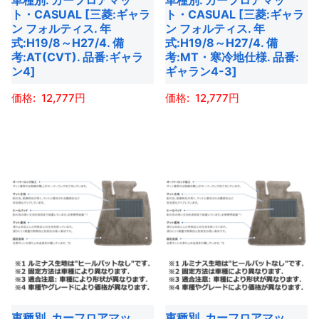
車種別. カーフロアマッ
車種別. カーフロアマッ
リ
商
商
ー
ト・CASUAL [三菱:ギャラ
ト・CASUAL [三菱:ギャラ
エ
ン フォルティス. 年
ン フォルティス. 年
品
品
シ
ー
式:H19/8～H27/4. 備
式:H19/8～H27/4. 備
ペ
ペ
ョ
考:AT(CVT). 品番:ギャラ
考:MT・寒冷地仕様. 品番:
シ
ー
ー
ン
ン4]
ギャラン4-3]
ョ
ジ
ジ
が
ン
12,777
12,777
か
か
あ
が
ら
ら
こ
こ
り
あ
選
選
の
の
ま
り
択
択
商
商
す。
ま
で
で
品
品
オ
す。
き
き
に
に
プ
オ
ま
ま
は
は
シ
プ
す
す
複
複
ョ
シ
数
数
ン
ョ
の
の
は
ン
バ
バ
商
は
車種別. カーフロアマッ
車種別. カーフロアマッ
リ
リ
品