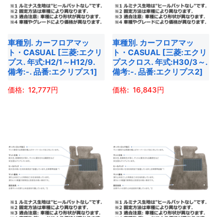
車種別. カーフロアマッ
車種別. カーフロアマッ
ト・CASUAL [三菱:エクリ
ト・CASUAL [三菱:エクリ
プス. 年式:H2/1～H12/9.
プスクロス. 年式:H30/3～.
備考:-. 品番:エクリプス1]
備考:-. 品番:エクリプス2]
12,777
16,843
こ
こ
の
の
商
商
品
品
に
に
は
は
複
複
数
数
の
の