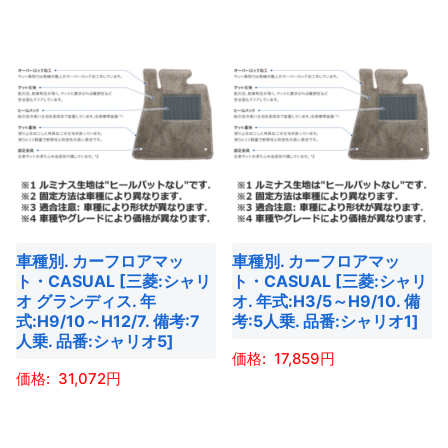
あ
り
選
選
の
商
り
ま
択
択
商
品
ま
す。
で
で
品
に
す。
オ
き
き
に
は
オ
プ
ま
ま
は
複
プ
シ
す
す
複
数
シ
ョ
数
の
ョ
ン
の
バ
ン
は
バ
リ
は
商
車種別. カーフロアマッ
車種別. カーフロアマッ
リ
エ
商
ト・CASUAL [三菱:シャリ
ト・CASUAL [三菱:シャリ
品
エ
ー
オ グランディス. 年
オ. 年式:H3/5～H9/10. 備
品
ペ
ー
式:H9/10～H12/7. 備考:7
考:5人乗. 品番:シャリオ1]
シ
ペ
ー
人乗. 品番:シャリオ5]
シ
ョ
ー
17,859
ジ
ョ
ン
31,072
ジ
か
ン
こ
が
か
ら
こ
が
の
あ
ら
選
の