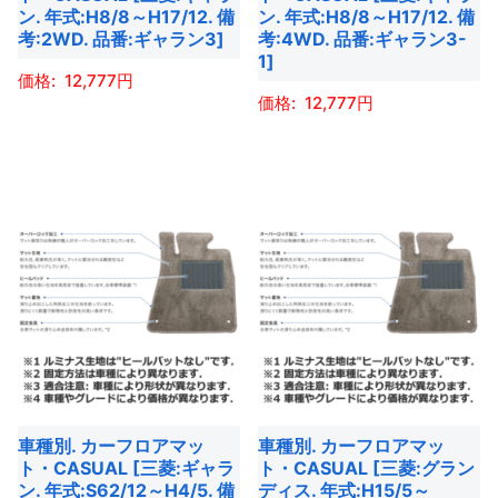
エ
商
商
ー
ン. 年式:H8/8～H17/12. 備
ン. 年式:H8/8～H17/12. 備
ー
考:2WD. 品番:ギャラン3]
考:4WD. 品番:ギャラン3-
品
品
シ
1]
シ
ペ
ペ
ョ
12,777
ョ
ー
ー
ン
12,777
ン
こ
ジ
ジ
が
こ
が
の
か
か
あ
の
あ
商
ら
ら
り
商
り
品
選
選
ま
品
ま
に
択
択
す。
に
す。
は
で
で
オ
は
オ
複
き
き
プ
複
プ
数
ま
ま
シ
数
シ
の
す
す
ョ
の
ョ
バ
ン
バ
ン
リ
は
車種別. カーフロアマッ
車種別. カーフロアマッ
リ
は
エ
商
ト・CASUAL [三菱:ギャラ
ト・CASUAL [三菱:グラン
エ
商
ー
ン. 年式:S62/12～H4/5. 備
ディス. 年式:H15/5～
品