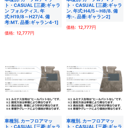
商
ト・CASUAL [三菱:ギャラ
ト・CASUAL [三菱:ギャラ
エ
エ
ペ
ン フォルティス. 年
ン. 年式:H4/5～H8/8. 備
品
ー
ー
ー
式:H19/8～H27/4. 備
考:-. 品番:ギャラン2]
ペ
考:MT. 品番:ギャラン4-1]
シ
シ
ジ
ー
12,777
ョ
ョ
か
12,777
ジ
ン
ン
ら
こ
か
こ
が
が
選
の
ら
の
あ
あ
択
商
選
商
り
り
で
品
択
品
ま
ま
き
に
で
に
す。
す。
ま
は
き
は
オ
オ
す
複
ま
複
プ
プ
数
す
数
シ
シ
の
の
ョ
ョ
バ
バ
ン
ン
リ
車種別. カーフロアマッ
車種別. カーフロアマッ
リ
は
は
エ
ト・CASUAL [三菱:ギャラ
ト・CASUAL [三菱:ギャラ