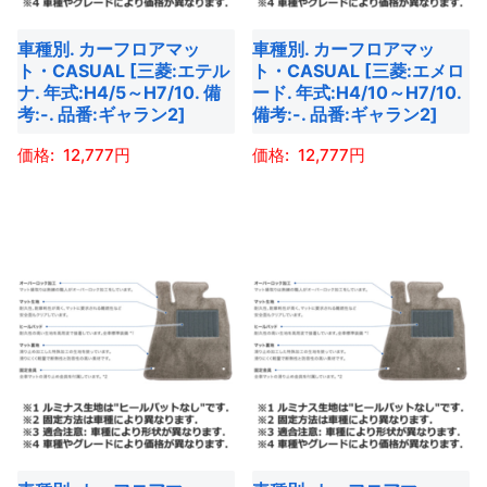
バ
バ
車種別. カーフロアマッ
車種別. カーフロアマッ
リ
リ
ト・CASUAL [三菱:エテル
ト・CASUAL [三菱:エメロ
エ
エ
ナ. 年式:H4/5～H7/10. 備
ード. 年式:H4/10～H7/10.
ー
ー
考:-. 品番:ギャラン2]
備考:-. 品番:ギャラン2]
シ
シ
12,777
12,777
ョ
ョ
ン
ン
こ
こ
が
が
の
の
あ
あ
商
商
り
り
品
品
ま
ま
に
に
す。
す。
は
は
オ
オ
複
複
プ
プ
数
数
シ
シ
の
の
ョ
ョ
バ
バ