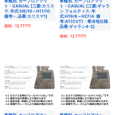
車種別. カーフロアマッ
車種別. カーフロアマッ
ン
ン
リ
リ
ト・CASUAL [三菱:カリス
ト・CASUAL [三菱:ギャラ
は
は
エ
エ
マ. 年式:H8/10～H11/10.
ン フォルティス. 年
商
商
ー
ー
備考:-. 品番:カリスマ1]
式:H19/8～H27/4. 備
考:AT(CVT)・寒冷地仕様.
品
品
シ
シ
12,777
品番:ギャラン4-2]
ペ
ペ
ョ
ョ
ー
ー
ン
ン
こ
12,777
ジ
ジ
が
が
の
こ
か
か
あ
あ
商
の
ら
ら
り
り
品
商
選
選
ま
ま
に
品
択
択
す。
す。
は
に
で
で
オ
オ
複
は
き
き
プ
プ
数
複
ま
ま
シ
シ
の
数
す
す
ョ
ョ
バ
の
ン
ン
リ
バ
は
は
エ