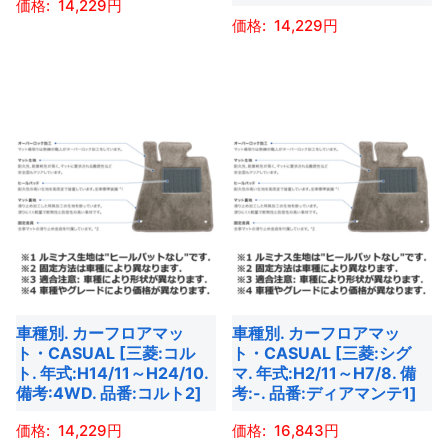
ー
14,229
ョ
ョ
ー
14,229
ジ
ン
ン
こ
ジ
か
こ
が
が
の
か
ら
の
あ
あ
商
ら
選
商
り
り
品
選
択
品
ま
ま
に
択
で
に
す。
す。
は
で
き
は
オ
オ
複
き
ま
複
プ
プ
数
ま
す
数
シ
シ
の
す
の
ョ
ョ
バ
バ
ン
ン
リ
車種別. カーフロアマッ
車種別. カーフロアマッ
リ
は
は
エ
ト・CASUAL [三菱:コル
ト・CASUAL [三菱:シグ
エ
商
商
ー
ト. 年式:H14/11～H24/10.
マ. 年式:H2/11～H7/8. 備
ー
備考:4WD. 品番:コルト2]
考:-. 品番:ディアマンテ1]
品
品
シ
シ
ペ
ペ
ョ
14,229
16,843
ョ