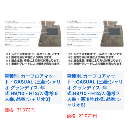
の
あ
あ
ら
選
の
商
り
り
選
択
商
品
ま
ま
択
で
品
に
す。
す。
で
き
に
は
オ
オ
き
ま
は
複
プ
プ
ま
す
複
数
シ
シ
す
数
の
ョ
ョ
の
バ
ン
ン
バ
リ
は
は
車種別. カーフロアマッ
車種別. カーフロアマッ
リ
エ
商
商
ト・CASUAL [三菱:シャリ
ト・CASUAL [三菱:シャリ
エ
ー
オ グランディス. 年
オ グランディス. 年
品
品
ー
式:H9/10～H12/7. 備考:6
式:H9/10～H12/7. 備考:7
シ
ペ
ペ
人乗. 品番:シャリオ3]
人乗・寒冷地仕様. 品番:シ
シ
ョ
ー
ー
ャリオ6]
ョ
ン
31,072
ジ
ジ
ン
31,072
が
か
か
こ
が
あ
ら
ら
こ
の