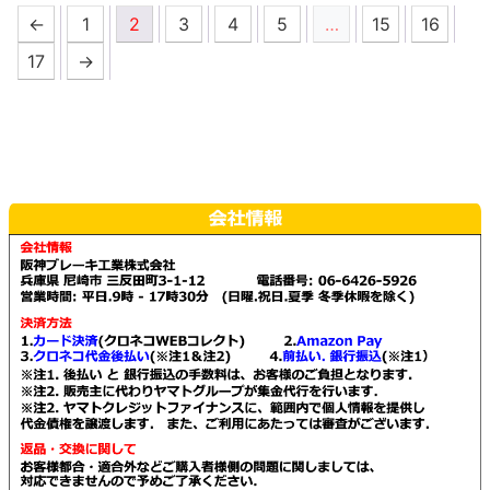
あ
商
り
選
←
1
2
3
4
5
…
15
16
択
商
り
品
ま
択
で
品
17
→
ま
に
す。
で
き
に
す。
は
オ
き
ま
は
オ
複
プ
ま
す
複
プ
数
シ
す
数
シ
の
ョ
の
ョ
バ
ン
バ
ン
リ
は
リ
は
エ
商
エ
商
ー
品
ー
品
シ
ペ
シ
ペ
ョ
ー
ョ
ー
ン
ジ
ン
ジ
が
か
が
か
あ
ら
あ
ら
り
選