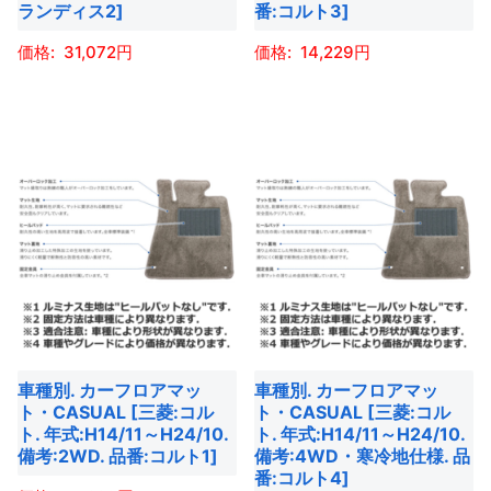
ランディス2]
番:コルト3]
シ
ペ
ョ
ー
ョ
ー
ン
31,072
14,229
ジ
ン
ジ
が
か
こ
こ
が
か
あ
ら
の
の
あ
ら
り
選
商
商
り
選
ま
択
品
品
ま
択
す。
で
に
に
す。
で
オ
き
は
は
オ
き
プ
ま
複
複
プ
ま
シ
す
数
数
シ
す
ョ
の
の
ョ
ン
バ
バ
ン
は
車種別. カーフロアマッ
車種別. カーフロアマッ
リ
リ
は
商
ト・CASUAL [三菱:コル
ト・CASUAL [三菱:コル
エ
エ
商
ト. 年式:H14/11～H24/10.
ト. 年式:H14/11～H24/10.
品
ー
ー
備考:2WD. 品番:コルト1]
備考:4WD・寒冷地仕様. 品
品
ペ
番:コルト4]
シ
シ
ペ