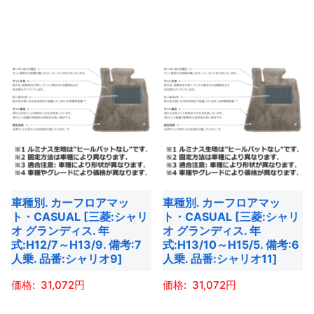
ジ
が
が
か
こ
の
か
あ
あ
ら
の
商
ら
り
り
選
商
品
選
ま
ま
択
品
に
択
す。
す。
で
に
は
で
オ
オ
き
は
複
き
プ
プ
ま
複
数
ま
シ
シ
す
数
の
す
ョ
ョ
の
バ
ン
ン
バ
リ
は
は
車種別. カーフロアマッ
車種別. カーフロアマッ
リ
エ
商
商
ト・CASUAL [三菱:シャリ
ト・CASUAL [三菱:シャリ
エ
ー
オ グランディス. 年
オ グランディス. 年
品
品
ー
式:H12/7～H13/9. 備考:7
式:H13/10～H15/5. 備考:6
シ
ペ
ペ
人乗. 品番:シャリオ9]
人乗. 品番:シャリオ11]
シ
ョ
ー
ー
ョ
ン
31,072
31,072
ジ
ジ
ン
が
か
か
こ
こ