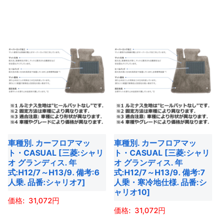
ー
ー
ン
ン
こ
こ
ジ
ジ
が
が
の
の
か
か
あ
あ
商
商
ら
ら
り
り
品
品
選
選
ま
ま
に
に
択
択
す。
す。
は
は
で
で
オ
オ
複
複
き
き
プ
プ
数
数
ま
ま
シ
シ
の
の
す
す
ョ
ョ
バ
バ
ン
車種別. カーフロアマッ
車種別. カーフロアマッ
ン
リ
リ
は
ト・CASUAL [三菱:シャリ
ト・CASUAL [三菱:シャリ
は
エ
エ
商
オ グランディス. 年
オ グランディス. 年
商
ー
ー
式:H12/7～H13/9. 備考:6
式:H12/7～H13/9. 備考:7
品
人乗. 品番:シャリオ7]
人乗・寒冷地仕様. 品番:シ
品
シ
シ
ペ
ャリオ10]
ペ
ョ
ョ
ー
31,072
ー
ン
ン
31,072
ジ
こ