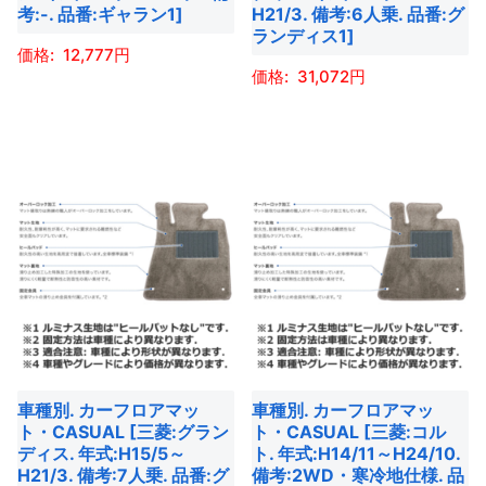
ー
考:-. 品番:ギャラン1]
H21/3. 備考:6人乗. 品番:グ
品
シ
ペ
ランディス1]
シ
ペ
ョ
ー
12,777
ョ
ー
ン
31,072
ジ
ン
こ
ジ
が
か
こ
が
の
か
あ
ら
の
あ
商
ら
り
選
商
り
品
選
ま
択
品
ま
に
択
す。
で
に
す。
は
で
オ
き
は
オ
複
き
プ
ま
複
プ
数
ま
シ
す
数
シ
の
す
ョ
の
ョ
バ
ン
バ
ン
リ
は
車種別. カーフロアマッ
車種別. カーフロアマッ
リ
は
エ
商
ト・CASUAL [三菱:グラン
ト・CASUAL [三菱:コル
エ
商
ー
ディス. 年式:H15/5～
ト. 年式:H14/11～H24/10.
品
ー
H21/3. 備考:7人乗. 品番:グ
備考:2WD・寒冷地仕様. 品
品
シ
ペ