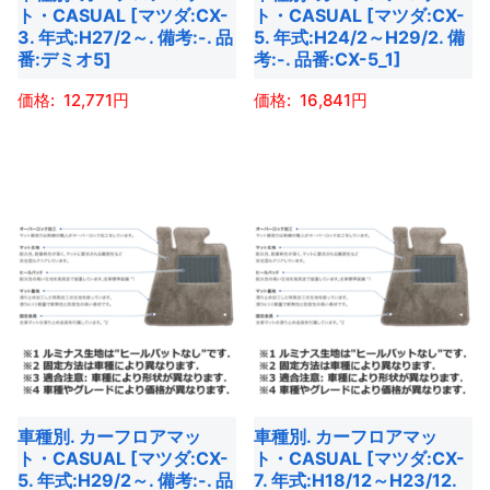
は
は
ト・CASUAL [マツダ:CX-
ト・CASUAL [マツダ:CX-
エ
エ
商
商
3. 年式:H27/2～. 備考:-. 品
5. 年式:H24/2～H29/2. 備
ー
ー
番:デミオ5]
考:-. 品番:CX-5_1]
品
品
シ
シ
ペ
ペ
12,771
16,841
ョ
ョ
ー
ー
ン
ン
こ
こ
ジ
ジ
が
が
の
の
か
か
あ
あ
商
商
ら
ら
り
り
品
品
選
選
ま
ま
に
に
択
択
す。
す。
は
は
で
で
オ
オ
複
複
き
き
プ
プ
数
数
ま
ま
シ
シ
の
の
す
す
ョ
ョ
バ
バ
車種別. カーフロアマッ
車種別. カーフロアマッ
ン
ン
リ
リ
ト・CASUAL [マツダ:CX-
ト・CASUAL [マツダ:CX-
は
は
エ
エ
5. 年式:H29/2～. 備考:-. 品
7. 年式:H18/12～H23/12.