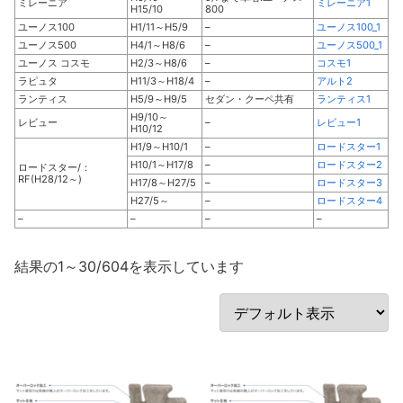
ミレーニア
ミレーニア1
H15/10
800
ユーノス100
H1/11～H5/9
–
ユーノス100_1
ユーノス500
H4/1～H8/6
–
ユーノス500_1
ユーノス コスモ
H2/3～H8/6
–
コスモ1
ラピュタ
H11/3～H18/4
–
アルト2
ランティス
H5/9～H9/5
セダン・クーペ共有
ランティス1
H9/10～
レビュー
–
レビュー1
H10/12
H1/9～H10/1
–
ロードスター1
H10/1～H17/8
–
ロードスター2
ロードスター/：
RF(H28/12～)
H17/8～H27/5
–
ロードスター3
H27/5～
–
ロードスター4
–
–
–
–
結果の1～30/604を表示しています