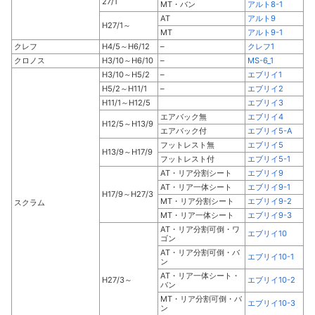
27/1
MT・バン
アルト8-1
AT
アルト9
H27/1～
MT
アルト9-1
クレフ
H4/5～H6/12
–
クレフ1
クロノス
H3/10～H6/10
–
MS-6_1
H3/10～H5/2
–
エブリイ1
H5/2～H11/1
–
エブリイ2
H11/1～H12/5
エブリイ3
エアバック無
エブリイ4
H12/5～H13/9
エアバック付
エブリイ5-A
フットレスト無
エブリイ5
H13/9～H17/9
フットレスト付
エブリイ5-1
AT・リア分割シート
エブリイ9
AT・リア一体シート
エブリイ9-1
H17/9～H27/3
MT・リア分割シート
エブリイ9-2
スクラム
MT・リア一体シート
エブリイ9-3
AT・リア分割可倒・ワ
エブリイ10
ゴン
AT・リア分割可倒・バ
エブリイ10-1
ン
AT・リア一体シート・
H27/3～
エブリイ10-2
バン
MT・リア分割可倒・バ
エブリイ10-3
ン