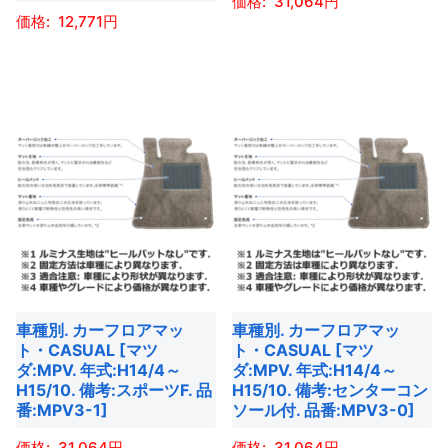
31,064
ジ
ジ
が
ン
12,771
か
か
あ
こ
が
ら
ら
こ
り
の
あ
選
選
の
ま
商
り
択
択
商
す。
品
ま
で
で
品
オ
に
す。
き
き
に
プ
は
オ
ま
ま
は
シ
複
プ
す
す
複
ョ
数
シ
数
ン
の
ョ
の
は
バ
ン
バ
商
リ
は
車種別. カーフロアマッ
車種別. カーフロアマッ
リ
品
エ
商
ト・CASUAL [マツ
ト・CASUAL [マツ
エ
ペ
ー
ダ:MPV. 年式:H14/4～
ダ:MPV. 年式:H14/4～
品
ー
ー
H15/10. 備考:スポーツF. 品
H15/10. 備考:センターコン
シ
ペ
番:MPV3-1]
ソール付. 品番:MPV3-0]
シ
ジ
ョ
ー
ョ
か
ン
31,064
31,064