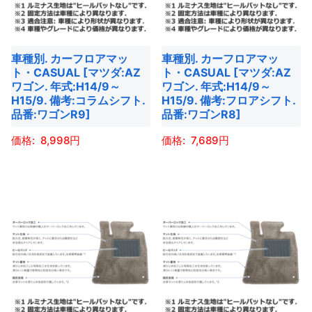
数
数
シ
シ
す
す
の
の
ョ
ョ
バ
バ
ン
ン
車種別. カーフロアマッ
車種別. カーフロアマッ
リ
リ
は
は
ト・CASUAL [マツダ:AZ
ト・CASUAL [マツダ:AZ
エ
エ
商
商
ワゴン. 年式:H14/9～
ワゴン. 年式:H14/9～
ー
ー
H15/9. 備考:コラムシフト.
H15/9. 備考:フロアシフト.
品
品
品番:ワゴンR9]
品番:ワゴンR8]
シ
シ
ペ
ペ
ョ
ョ
ー
ー
8,998
7,689
ン
ン
ジ
ジ
こ
こ
が
が
か
か
の
の
あ
あ
ら
ら
商
商
り
り
選
選
品
品
ま
ま
択
択
に
に
す。
す。
で
で
は
は
オ
オ
き
き
複
複
プ
プ
ま
ま
数
数
シ
シ
す
す