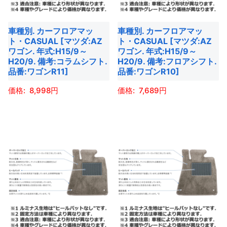
の
の
ョ
ョ
バ
バ
ン
ン
車種別. カーフロアマッ
車種別. カーフロアマッ
リ
リ
は
は
ト・CASUAL [マツダ:AZ
ト・CASUAL [マツダ:AZ
エ
エ
商
商
ワゴン. 年式:H15/9～
ワゴン. 年式:H15/9～
ー
ー
H20/9. 備考:コラムシフト.
H20/9. 備考:フロアシフト.
品
品
品番:ワゴンR11]
品番:ワゴンR10]
シ
シ
ペ
ペ
ョ
ョ
ー
ー
8,998
7,689
ン
ン
ジ
ジ
こ
こ
が
が
か
か
の
の
あ
あ
ら
ら
商
商
り
り
選
選
品
品
ま
ま
択
択
に
に
す。
す。
で
で
は
は
オ
オ
き
き
複
複
プ
プ
ま
ま
数
数
シ
シ
す
す
の
の
ョ
ョ