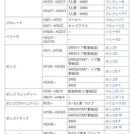
H17/2～H22/7
7人乗・4WD
プレマシー6
7人乗・2WD
プレマシー7
H22/7～H30/3
7人乗・4WD
プレマシー7-1
H3/1～H11/1
マービー
プロシード1
プロシード
H2/1～H10/2
キャブプラス
プロシード2
H16/6～H22/7
–
ベリーサ1
ベリーサ
H22/7～
–
ベリーサ2
H27/10
2WD(ドア数要確認)
ボンゴ1
H1/1～H11/6
4WD(ドア数要確認)
ボンゴ2
2WD(AT/MT・ドア数
ボンゴ3
要確認)
ボンゴ
H11/6～H24/6
4WD(AT/MT・ドア数
ボンゴ3-1
要確認)
2WD
ボンゴ4
H24/6～
4WD
ボンゴ4-1
H7/6～H9/11
数種類有り(要確認)
フレンディ1
ボンゴ フレンディー
H9/11～H18/4
–
フレンディ2
ボンゴブローニイバン
R1/5～
3～6人乗・5ドア
ハイエース13
2WD(AT/MT要確認)
ボンゴ3-F
H11/6～H24/6
4WD(AT/MT要確認)
ボンゴ3-1F
ボンゴトラック
2WD
ボンゴ4-F
H24/6～
4WD
ボンゴ4-1F
H5/10～
9/7まで車名:ユーノス