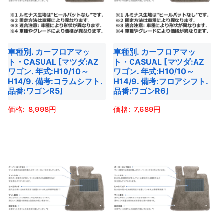
プ
プ
数
数
シ
シ
の
の
ョ
ョ
バ
バ
ン
ン
車種別. カーフロアマッ
車種別. カーフロアマッ
リ
リ
は
は
ト・CASUAL [マツダ:AZ
ト・CASUAL [マツダ:AZ
エ
エ
商
商
ワゴン. 年式:H10/10～
ワゴン. 年式:H10/10～
ー
ー
H14/9. 備考:コラムシフト.
H14/9. 備考:フロアシフト.
品
品
品番:ワゴンR5]
品番:ワゴンR6]
シ
シ
ペ
ペ
ョ
ョ
ー
ー
8,998
7,689
ン
ン
ジ
ジ
こ
こ
が
が
か
か
の
の
あ
あ
ら
ら
商
商
り
り
選
選
品
品
ま
ま
択
択
に
に
す。
す。
で
で
は
は
オ
オ
き
き
複
複
プ
プ
ま
ま