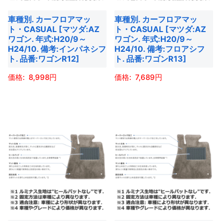
バ
バ
ン
ン
車種別. カーフロアマッ
車種別. カーフロアマッ
リ
リ
は
は
ト・CASUAL [マツダ:AZ
ト・CASUAL [マツダ:AZ
エ
エ
商
商
ワゴン. 年式:H20/9～
ワゴン. 年式:H20/9～
ー
ー
H24/10. 備考:インパネシフ
H24/10. 備考:フロアシフ
品
品
ト. 品番:ワゴンR12]
ト. 品番:ワゴンR13]
シ
シ
ペ
ペ
ョ
ョ
ー
ー
8,998
7,689
ン
ン
ジ
ジ
こ
こ
が
が
か
か
の
の
あ
あ
ら
ら
商
商
り
り
選
選
品
品
ま
ま
択
択
に
に
す。
す。
で
で
は
は
オ
オ
き
き
複
複
プ
プ
ま
ま
数
数
シ
シ
す
す
の
の
ョ
ョ
バ
バ
ン
ン