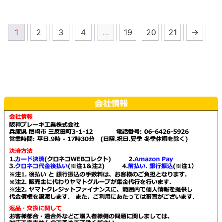
か
か
こ
が
の
あ
ら
ら
の
あ
商
り
選
選
1
2
3
4
…
19
20
21
→
商
り
品
ま
択
択
品
ま
に
す。
で
で
に
す。
は
オ
き
き
は
オ
複
プ
ま
ま
複
プ
数
シ
す
す
数
シ
の
ョ
の
ョ
バ
ン
バ
ン
リ
は
リ
は
エ
商
エ
商
ー
品
ー
品
シ
ペ
シ
ペ
ョ
ー
ョ
ー
ン
ジ
ン
ジ
が
か
が