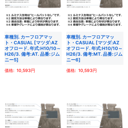
複
複
数
数
の
の
バ
バ
車種別. カーフロアマッ
車種別. カーフロアマッ
リ
リ
ト・CASUAL [マツダ:AZ
ト・CASUAL [マツダ:AZ
エ
エ
オフロード. 年式:H10/10～
オフロード. 年式:H10/10～
ー
ー
H26/3. 備考:AT. 品番:ジム
H26/3. 備考:MT. 品番:ジム
ニー5]
ニー6]
シ
シ
ョ
ョ
10,593
10,593
ン
ン
こ
こ
が
が
の
の
あ
あ
商
商
り
り
品
品
ま
ま
に
に
す。
す。
は
は
オ
オ
複
複