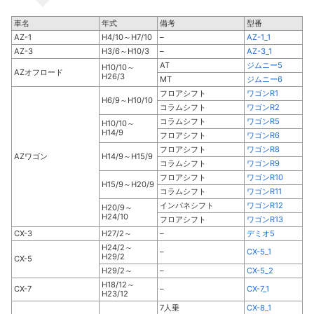
車名
年式
備考
型番
AZ-1
H4/10～H7/10
–
AZ-1_1
AZ-3
H3/6～H10/3
–
AZ-3_1
AT
ジムニー5
H10/10～
AZオフロード
H26/3
MT
ジムニー6
フロアシフト
ワゴンR1
H6/9～H10/10
コラムシフト
ワゴンR2
コラムシフト
ワゴンR5
H10/10～
H14/9
フロアシフト
ワゴンR6
フロアシフト
ワゴンR8
AZワゴン
H14/9～H15/9
コラムシフト
ワゴンR9
フロアシフト
ワゴンR10
H15/9～H20/9
コラムシフト
ワゴンR11
インパネシフト
ワゴンR12
H20/9～
H24/10
フロアシフト
ワゴンR13
CX-3
H27/2～
–
デミオ5
H24/2～
–
CX-5_1
H29/2
CX-5
H29/2～
–
CX-5_2
H18/12～
CX-7
–
CX-7_1
H23/12
7人乗
CX-8_1