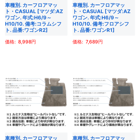
車種別. カーフロアマッ
車種別. カーフロアマッ
リ
リ
は
は
ト・CASUAL [マツダ:AZ
ト・CASUAL [マツダ:AZ
エ
エ
商
商
ワゴン. 年式:H6/9～
ワゴン. 年式:H6/9～
ー
ー
H10/10. 備考:コラムシフ
H10/10. 備考:フロアシフ
品
品
ト. 品番:ワゴンR2]
ト. 品番:ワゴンR1]
シ
シ
ペ
ペ
ョ
ョ
ー
ー
8,998
7,689
ン
ン
ジ
ジ
こ
こ
が
が
か
か
の
の
あ
あ
ら
ら
商
商
り
り
選
選
品
品
ま
ま
択
択
に
に
す。
す。
で
で
は
は
オ
オ
き
き
複
複
プ
プ
ま
ま
数
数
シ
シ
す
す
の
の
ョ
ョ
バ
バ
ン
ン
車種別. カーフロアマッ
車種別. カーフロアマッ
リ
リ