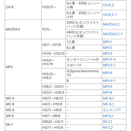
6人乗・2列目コンソー
CX-8_2
CX-8
H29/12～
ル無
6人乗・2列目コンソー
CX-8_2-1
ル付
2WD(セダン/ファスト
MAZDA3_1
バック共通)
MAZDA3
R1/5～
4WD(セダン/ファスト
MAZDA3_1-1
バック共通)
7人乗
MPV1
H2/1～H11/6
8人乗
MPV2
H11/6～H15/10
–
MPV3
センターコンソール付
MPV3-0
H14/4～
H15/10
スポーツF
MPV3-1
MPV
G/Sports/Aeroremix/
MPV4
H15/10～
VS
H18/2
B
MPV4-1
H18/2～H20/1
–
MPV5
H20/1～H28/3
–
MPV6
MS-6
H3/11～H6/12
–
MS-6_1
MS-8
H4/3～H10/6
–
MS-8_1
MS-9
H3/11～H6/6
–
センティア1
MX-6
H4/1～H8/6
–
MX-6_1
S60/9～H3/11
–
RX-7_1
RX-7
H3/11～H15/4
–
RX-7_2