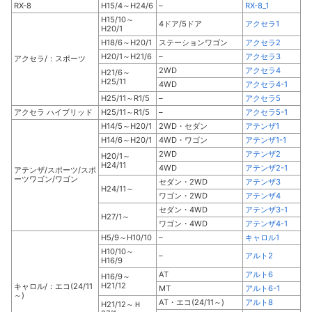
RX-8
H15/4～H24/6
–
RX-8_1
H15/10～
4ドア/5ドア
アクセラ1
H20/1
H18/6～H20/1
ステーションワゴン
アクセラ2
H20/1～H21/6
–
アクセラ3
アクセラ/：スポーツ
2WD
アクセラ4
H21/6～
H25/11
4WD
アクセラ4-1
H25/11～R1/5
–
アクセラ5
アクセラ ハイブリッド
H25/11～R1/5
–
アクセラ5-1
H14/5～H20/1
2WD・セダン
アテンザ1
H14/6～H20/1
4WD・ワゴン
アテンザ1-1
2WD
アテンザ2
H20/1～
H24/11
4WD
アテンザ2-1
アテンザ/スポーツ/スポ
ーツワゴン/ワゴン
セダン・2WD
アテンザ3
H24/11～
ワゴン・2WD
アテンザ4
セダン・4WD
アテンザ3-1
H27/1～
ワゴン・4WD
アテンザ4-1
H5/9～H10/10
–
キャロル1
H10/10～
–
アルト2
H16/9
AT
アルト6
H16/9～
H21/12
キャロル/：エコ(24/11
MT
アルト6-1
～)
AT・エコ(24/11～)
アルト8
H21/12～Ｈ