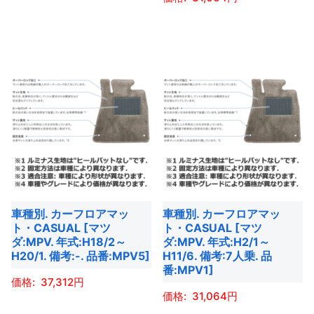
ジ
か
こ
が
が
か
ら
こ
の
あ
あ
ら
選
の
商
り
り
選
択
商
品
ま
ま
択
で
品
に
す。
す。
で
き
に
は
オ
オ
き
ま
は
複
プ
プ
ま
す
複
数
シ
シ
す
数
の
ョ
ョ
の
バ
ン
ン
バ
リ
は
は
車種別. カーフロアマッ
車種別. カーフロアマッ
リ
エ
商
商
ト・CASUAL [マツ
ト・CASUAL [マツ
エ
ー
ダ:MPV. 年式:H18/2～
ダ:MPV. 年式:H2/1～
品
品
ー
H20/1. 備考:-. 品番:MPV5]
H11/6. 備考:7人乗. 品
シ
ペ
ペ
番:MPV1]
シ
ョ
ー
ー
37,312
ョ
ン
31,064
ジ
ジ
ン
こ
が