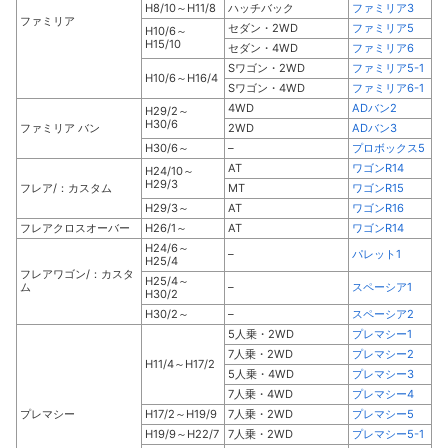
H8/10～H11/8
ハッチバック
ファミリア3
ファミリア
セダン・2WD
ファミリア5
H10/6～
H15/10
セダン・4WD
ファミリア6
Sワゴン・2WD
ファミリア5-1
H10/6～H16/4
Sワゴン・4WD
ファミリア6-1
4WD
ADバン2
H29/2～
H30/6
ファミリア バン
2WD
ADバン3
H30/6～
–
プロボックス5
AT
ワゴンR14
H24/10～
H29/3
フレア/：カスタム
MT
ワゴンR15
H29/3～
AT
ワゴンR16
フレアクロスオーバー
H26/1～
AT
ワゴンR14
H24/6～
–
パレット1
H25/4
フレアワゴン/：カスタ
H25/4～
ム
–
スペーシア1
H30/2
H30/2～
–
スペーシア2
5人乗・2WD
プレマシー1
7人乗・2WD
プレマシー2
H11/4～H17/2
5人乗・4WD
プレマシー3
7人乗・4WD
プレマシー4
プレマシー
H17/2～H19/9
7人乗・2WD
プレマシー5
H19/9～H22/7
7人乗・2WD
プレマシー5-1