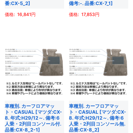
商
商
ー
ー
番:CX-5_2]
備考:-. 品番:CX-7_1]
品
品
シ
シ
16,841
17,853
ペ
ペ
ョ
ョ
ー
ー
ン
ン
こ
こ
ジ
ジ
が
が
の
の
か
か
あ
あ
商
商
ら
ら
り
り
品
品
選
選
ま
ま
に
に
択
択
す。
す。
は
は
で
で
オ
オ
複
複
き
き
プ
プ
数
数
ま
ま
シ
シ
の
の
す
す
ョ
ョ
バ
バ
車種別. カーフロアマッ
車種別. カーフロアマッ
ン
ン
リ
リ
ト・CASUAL [マツダ:CX-
ト・CASUAL [マツダ:CX-
は
は
エ
エ
8. 年式:H29/12～. 備考:6
8. 年式:H29/12～. 備考:6
商
商
ー
ー
人乗・2列目コンソール付.
人乗・2列目コンソール無.
品番:CX-8_2-1]
品番:CX-8_2]
品
品
シ
シ