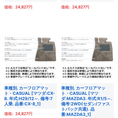
ペ
ペ
ョ
ョ
24,827
24,827
ー
ー
ン
ン
こ
こ
ジ
ジ
が
が
の
の
か
か
あ
あ
商
商
ら
ら
り
り
品
品
選
選
ま
ま
に
に
択
択
す。
す。
は
は
で
で
オ
オ
複
複
き
き
プ
プ
数
数
ま
ま
シ
シ
の
の
す
す
ョ
ョ
バ
バ
ン
ン
車種別. カーフロアマッ
車種別. カーフロアマッ
リ
リ
は
は
ト・CASUAL [マツダ:CX-
ト・CASUAL [マツ
エ
エ
商
商
8. 年式:H29/12～. 備考:7
ダ:MAZDA3. 年式:R1/5～.
ー
ー
人乗. 品番:CX-8_1]
備考:2WD(セダン/ファス
品
品
トバック共通). 品
シ
シ
ペ
ペ
24,827
番:MAZDA3_1]
ョ
ョ