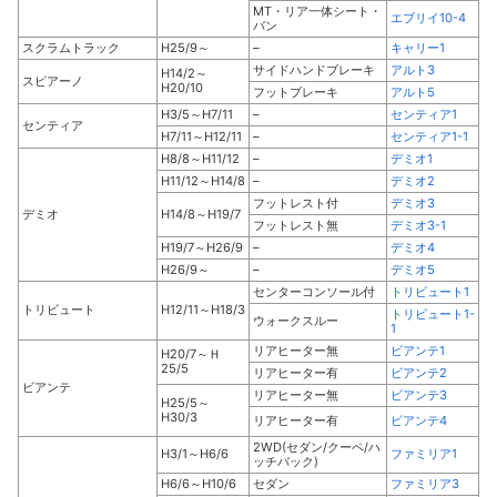
MT・リア一体シート・
エブリイ10-4
バン
スクラムトラック
H25/9～
–
キャリー1
サイドハンドブレーキ
アルト3
H14/2～
スピアーノ
H20/10
フットブレーキ
アルト5
H3/5～H7/11
–
センティア1
センティア
H7/11～H12/11
–
センティア1-1
H8/8～H11/12
–
デミオ1
H11/12～H14/8
–
デミオ2
フットレスト付
デミオ3
デミオ
H14/8～H19/7
フットレスト無
デミオ3-1
H19/7～H26/9
–
デミオ4
H26/9～
–
デミオ5
センターコンソール付
トリビュート1
トリビュート
H12/11～H18/3
トリビュート1-
ウォークスルー
1
リアヒーター無
ビアンテ1
H20/7～Ｈ
25/5
リアヒーター有
ビアンテ2
ビアンテ
リアヒーター無
ビアンテ3
H25/5～
H30/3
リアヒーター有
ビアンテ4
2WD(セダン/クーペ/ハ
H3/1～H6/6
ファミリア1
ッチバック)
H6/6～H10/6
セダン
ファミリア3