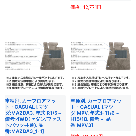
ー
ー
ン
ン
こ
12,771
ジ
ジ
が
が
の
か
か
こ
あ
あ
商
ら
ら
の
り
り
品
選
選
商
ま
ま
に
択
択
品
す。
す。
は
で
で
に
オ
オ
複
き
き
は
プ
プ
数
ま
ま
複
シ
シ
の
す
す
数
ョ
ョ
バ
の
ン
ン
リ
バ
は
は
エ
車種別. カーフロアマッ
車種別. カーフロアマッ
リ
商
商
ー
ト・CASUAL [マツ
ト・CASUAL [マツ
エ
ダ:MAZDA3. 年式:R1/5～.
ダ:MPV. 年式:H11/6～
品
品
シ
ー
備考:4WD(セダン/ファス
H15/10. 備考:-. 品
ペ
ペ
ョ
トバック共通). 品
番:MPV3]
シ
ー
ー
ン
番:MAZDA3_1-1]
ョ