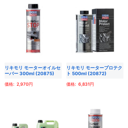
商
ー
ー
が
あ
商
品
ジ
ジ
あ
り
品
に
か
か
り
ま
に
は
ら
ら
ま
す。
は
複
選
選
す。
オ
複
数
択
択
オ
プ
数
の
で
で
プ
シ
の
バ
き
き
シ
ョ
バ
リ
ま
ま
ョ
リキモリ モーターオイルセ
リキモリ モータープロテク
ン
リ
エ
す
す
ーバー 300ml (20875)
ト 500ml (20872)
ン
は
エ
ー
は
商
ー
2,970
6,831
シ
商
品
シ
ョ
こ
こ
品
ペ
ョ
ン
の
の
ペ
ー
ン
が
商
商
ー
ジ
が
あ
品
品
ジ
か
あ
り
に
に
か