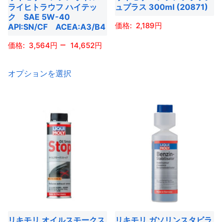
ー
シ
ライヒトラウフ ハイテッ
ュプラス 300ml (20871)
ペ
ー
シ
ク SAE 5W-40
ョ
ー
ジ
2,189
API:SN/CF ACEA:A3/B4
ョ
ン
ジ
か
ン
–
こ
3,564
14,652
が
か
ら
が
の
あ
ら
選
こ
あ
商
り
オプションを選択
選
択
の
り
品
ま
択
で
商
ま
に
す。
で
き
品
す。
は
オ
き
ま
に
オ
複
プ
ま
す
は
プ
数
シ
す
複
シ
の
ョ
数
ョ
バ
ン
の
ン
リ
は
バ
は
エ
商
リ
商
ー
品
エ
品
シ
リキモリ オイルスモークス
リキモリ ガソリンスタビラ
ペ