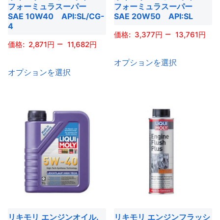
ー
シ
フォーミュラスーパー
フォーミュラスーパー
ペ
ー
シ
SAE 10W40 API:SL/CG-
SAE 20W50 API:SL
ョ
ー
ジ
4
ョ
ン
–
ジ
3,377
13,761
か
ン
–
2,871
11,682
が
か
ら
こ
が
あ
ら
オプションを選択
選
こ
の
あ
り
オプションを選択
選
択
の
商
り
ま
択
で
商
品
ま
す。
で
き
品
に
す。
オ
き
ま
に
は
オ
プ
ま
す
は
複
プ
シ
す
複
数
シ
ョ
数
の
ョ
ン
の
バ
ン
は
バ
リ
は
商
リ
エ
商
品
エ
ー
品
リキモリ エンジンオイル.
リキモリ エンジンフラッシ
ペ