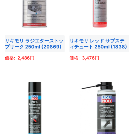
オ
オ
数
択
の
で
プ
プ
の
で
バ
き
シ
シ
バ
き
リ
ま
ョ
ョ
リ
ま
エ
す
ン
ン
エ
す
ー
リキモリ ラジエターストッ
リキモリ レッド サブステ
は
は
ー
シ
プリーク 250ml (20869)
ィチュート 250ml (1838)
商
商
シ
ョ
品
品
2,486
3,476
ョ
ン
ペ
ペ
ン
こ
こ
が
ー
ー
が
の
の
あ
ジ
ジ
あ
商
商
り
か
か
り
品
品
ま
ら
ら
ま
に
に
す。
選
選
す。
は
は
オ
択
択
オ
複
複
プ
で
で
プ
数
数
シ
き
き
シ