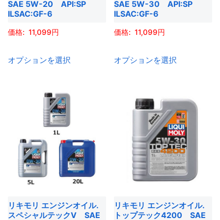
品
品
シ
SAE 5W-20 API:SP
SAE 5W-30 API:SP
ョ
ILSAC:GF-6
ILSAC:GF-6
ペ
ペ
ョ
ン
ー
ー
ン
11,099
11,099
が
ジ
ジ
が
あ
こ
こ
か
か
あ
り
オプションを選択
オプションを選択
の
の
ら
ら
り
ま
商
商
選
選
ま
す。
品
品
択
択
す。
オ
に
に
で
で
オ
プ
は
は
き
き
プ
シ
複
複
ま
ま
シ
ョ
数
数
す
す
ョ
ン
の
の
ン
は
バ
バ
は
商
リ
リ
商
品
エ
エ
品
リキモリ エンジンオイル.
リキモリ エンジンオイル.
ペ
ー
ー
スペシャルテックV SAE
トップテック4200 SAE
ペ
ー