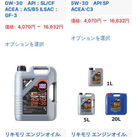
シ
シ
0W-30 API：SL/CF
5W-30 API:SP
ー
ジ
ACEA：A5/B5 ILSAC：
ACEA:C3
ョ
ョ
ジ
GF-3
か
ン
ン
–
4,070
16,632
か
ら
–
4,070
16,632
が
が
ら
選
こ
あ
あ
オプションを選択
選
こ
択
の
り
り
オプションを選択
択
の
で
商
ま
ま
で
商
き
品
す。
す。
き
品
ま
に
オ
オ
ま
に
す
は
プ
プ
す
は
複
シ
シ
複
数
ョ
ョ
数
の
ン
ン
の
バ
は
は
バ
リ
商
商
リ
エ
品
品
エ
ー
リキモリ エンジンオイル.
リキモリ エンジンオイル.
ペ
ペ