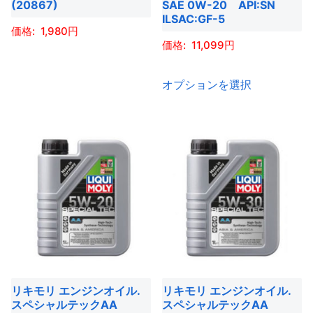
(20867)
SAE 0W-20 API:SN
商
ー
ー
ILSAC:GF-5
品
1,980
シ
シ
11,099
ペ
ョ
ョ
こ
ー
ン
ン
こ
の
オプションを選択
ジ
が
が
の
商
か
あ
あ
商
品
ら
り
り
品
に
選
ま
ま
に
は
択
す。
す。
は
複
で
オ
オ
複
数
き
プ
プ
数
の
ま
シ
シ
の
バ
す
ョ
ョ
バ
リ
ン
ン
リ
エ
は
は
エ
ー
リキモリ エンジンオイル.
リキモリ エンジンオイル.
商
商
ー
シ
スペシャルテックAA
スペシャルテックAA