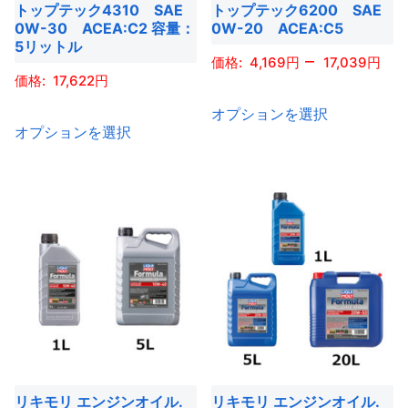
ー
シ
トップテック4310 SAE
トップテック6200 SAE
ー
ー
シ
0W-30 ACEA:C2 容量：
0W-20 ACEA:C5
ョ
ジ
ジ
5リットル
ョ
ン
–
4,169
17,039
か
か
ン
17,622
が
ら
ら
こ
が
あ
オプションを選択
選
選
こ
の
あ
り
オプションを選択
択
択
の
商
り
ま
で
で
商
品
ま
す。
き
き
品
に
す。
オ
ま
ま
に
は
オ
プ
す
す
は
複
プ
シ
複
数
シ
ョ
数
の
ョ
ン
の
バ
ン
は
バ
リ
は
商
リ
エ
商
品
エ
ー
品
リキモリ エンジンオイル.
リキモリ エンジンオイル.
ペ