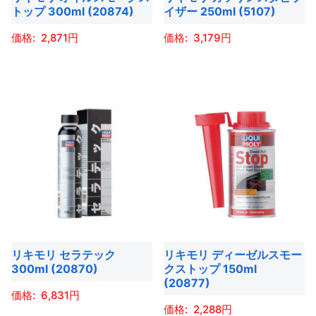
ー
トップ 300ml (20874)
イザー 250ml (5107)
ペ
ョ
ー
シ
ー
ン
ジ
2,871
3,179
ョ
ジ
が
か
ン
こ
こ
か
あ
ら
が
の
の
ら
り
選
あ
商
商
選
ま
択
り
品
品
択
す。
で
ま
に
に
で
オ
き
す。
は
は
き
プ
ま
オ
複
複
ま
シ
す
プ
数
数
す
ョ
シ
の
の
ン
ョ
バ
バ
は
ン
リキモリ セラテック
リキモリ ディーゼルスモー
リ
リ
商
300ml (20870)
クストップ 150ml
は
エ
エ
品
(20877)
商
ー
ー
6,831
ペ
品
2,288
シ
シ