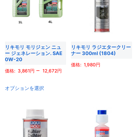
ら
り
ま
は
は
ら
選
ま
す。
複
複
選
択
す。
オ
数
数
択
で
オ
プ
の
の
で
き
プ
シ
バ
バ
き
ま
シ
ョ
リキモリ モリジェン ニュ
リキモリ ラジエタークリー
リ
リ
ま
す
ョ
ー ジェネレーション. SAE
ナー 300ml (1804)
ン
エ
エ
す
0W-20
ン
は
ー
ー
1,980
は
–
商
3,861
12,672
シ
シ
商
こ
品
ョ
ョ
こ
品
の
ペ
オプションを選択
ン
ン
の
ペ
商
ー
が
が
商
ー
品
ジ
あ
あ
品
ジ
に
か
り
り
に
か
は
ら
ま
ま
は
ら
複
選
す。
す。
複
選
数
択