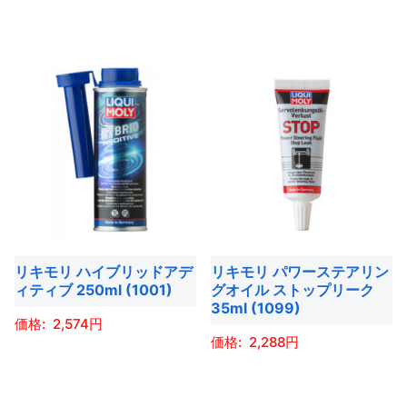
ー
こ
ペ
ョ
ョ
こ
ジ
の
ー
ン
ン
の
か
商
ジ
が
が
商
ら
品
か
あ
あ
品
選
に
ら
り
り
に
択
は
選
ま
ま
は
で
複
択
す。
す。
複
き
数
で
オ
オ
数
ま
の
き
プ
プ
の
す
バ
ま
シ
シ
バ
リ
す
ョ
ョ
リキモリ ハイブリッドアデ
リキモリ パワーステアリン
リ
エ
ィティブ 250ml (1001)
グオイル ストップリーク
ン
ン
エ
ー
35ml (1099)
は
は
ー
2,574
シ
商
商
2,288
シ
ョ
こ
品
品
ョ
ン
こ
の
ペ
ペ
ン
が
の