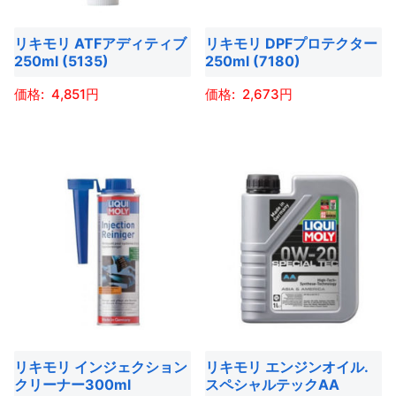
リ
エ
リキモリ ATFアディティブ
リキモリ DPFプロテクター
ー
250ml (5135)
250ml (7180)
シ
4,851
2,673
ョ
ン
こ
こ
が
の
の
あ
商
商
り
品
品
ま
に
に
す。
は
は
オ
複
複
プ
数
数
シ
の
の
ョ
バ
バ
ン
リキモリ インジェクション
リキモリ エンジンオイル.
リ
リ
クリーナー300ml
スペシャルテックAA
は
エ
エ