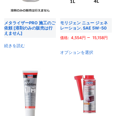
メタライザーPRO 施工のご
モリジェン ニュー ジェネ
依頼 [溶剤のみの販売は行
レーション. SAE 5W-50
えません]
–
4,554
15,158
続きを読む
こ
オプションを選択
の
商
品
に
は
複
数
の
バ