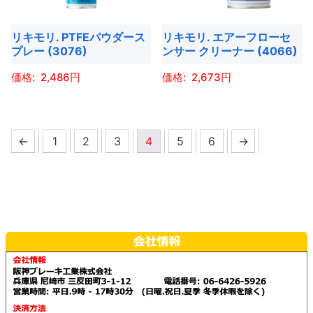
の
の
ョ
ま
ま
ョ
バ
バ
ン
す
す
ン
リキモリ. PTFEパウダース
リキモリ. エアーフローセ
リ
リ
は
プレー (3076)
ンサー クリーナー (4066)
は
エ
エ
商
商
ー
ー
品
2,486
2,673
品
シ
シ
ペ
こ
こ
ペ
ョ
ョ
ー
の
の
ー
ン
ン
ジ
←
1
2
3
4
5
6
→
商
商
ジ
が
が
か
品
品
か
あ
あ
ら
に
に
ら
り
り
選
は
は
選
ま
ま
択
複
複
択
す。
す。
で
数
数
で
オ
オ
き
の
の
き
プ
プ
ま
バ
バ
ま
シ
シ
す
リ
リ
す
ョ
ョ
エ
エ